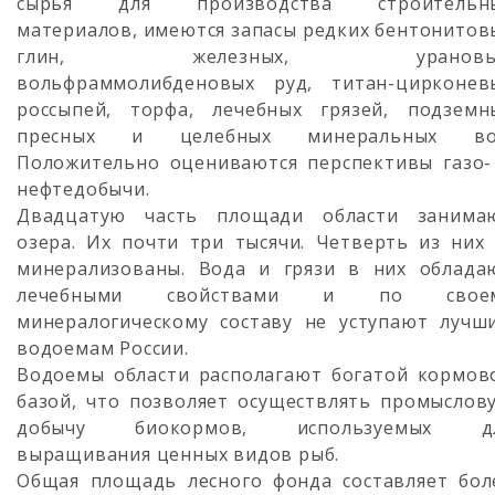
сырья для производства строительн
материалов, имеются запасы редких бентонитов
глин, железных, урановых
вольфраммолибденовых руд, титан-цирконев
россыпей, торфа, лечебных грязей, подземн
пресных и целебных минеральных во
Положительно оцениваются перспективы газо-
нефтедобычи.
Двадцатую часть площади области занима
озера. Их почти три тысячи. Четверть из них
минерализованы. Вода и грязи в них облада
лечебными свойствами и по свое
минералогическому составу не уступают лучш
водоемам России.
Водоемы области располагают богатой кормов
базой, что позволяет осуществлять промыслов
добычу биокормов, используемых д
выращивания ценных видов рыб.
Общая площадь лесного фонда составляет бол