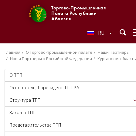
Торгово-Промышленная
Палата Республики
Абхазия
RU
Главная
О Торгово-промышленной палате
Наши Партнеры
Наши Партнеры в Российской Федерации
Курганская область
О ТПП
Основатель, I президент ТПП РА
Структура ТПП
Закон о ТПП
Представительства ТПП