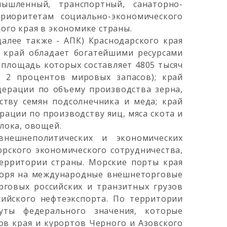
мышленный, транспортный, санаторно-
риоритетам социально-экономического
ого края в экономике страны.
алее также - АПК) Краснодарского края
: край обладает богатейшими ресурсами
 площадь которых составляет 4805 тысяч
о 2 процентов мировых запасов); край
дерации по объему производства зерна,
ству семян подсолнечника и меда; край
рации по производству яиц, мяса скота и
олока, овощей.
внешнеполитических и экономических
рского экономического сотрудничества,
территории страны. Морские порты края
моря на международные внешнеторговые
говых российских и транзитных грузов
сийского нефтеэкспорта. По территории
ты федерального значения, которые
в края и курортов Черного и Азовского