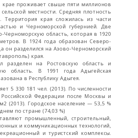
В крае проживает свыше пяти миллионов
в сельской местности. Средняя плотность
. Территория края сложилась из части
астью и Черноморской губернией. Две
-Черноморскую область, которая в 1920
метров. В 1924 года образован Северо-
ода он разделился на Азово-Черноморский
таврополь) края.
ыл разделен на Ростовскую область и
ую область. В 1991 года Адыгейская
азована в Республику Адыгея.
ет 5 330 181 чел. (2013). По численности
в Российской Федерации после Москвы и
м2 (2013). Городское население — 53,5 %
днем по стране (74,03 %)
ставляют промышленный, строительный,
ионных и коммуникационных технологий,
екреационный и туристский комплексы.