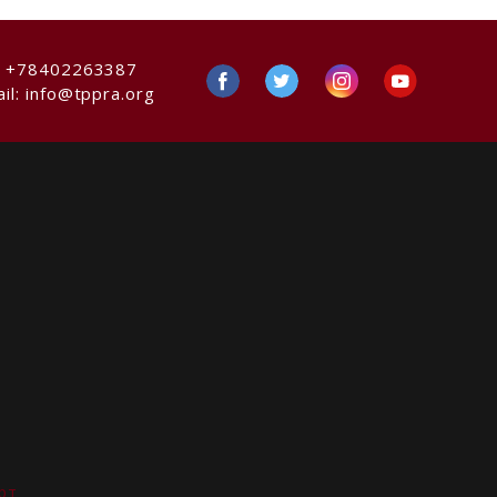
:
+78402263387
il:
info@tppra.org
рт