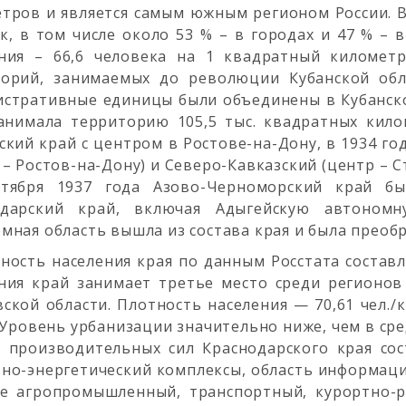
тров и является самым южным регионом России. 
к, в том числе около 53 % – в городах и 47 % – 
ния – 66,6 человека на 1 квадратный километр
торий, занимаемых до революции Кубанской обл
стративные единицы были объединены в Кубанско
анимала территорию 105,5 тыс. квадратных кило
ский край с центром в Ростове-на-Дону, в 1934 г
 – Ростов-на-Дону) и Северо-Кавказский (центр – С
нтября 1937 года Азово-Черноморский край б
одарский край, включая Адыгейскую автономн
мная область вышла из состава края и была преобр
ность населения края по данным Росстата составля
ния край занимает третье место среди регионо
ской области. Плотность населения — 70,61 чел./к
. Уровень урбанизации значительно ниже, чем в сре
 производительных сил Краснодарского края со
но-энергетический комплексы, область информац
е агропромышленный, транспортный, курортно-р