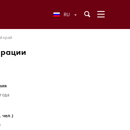
RU
й край
ерации
ния
 года
 чел.)
)