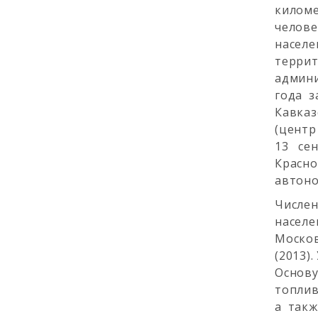
киломе
челове
населе
терри
админи
года з
Кавказ
(центр
13 се
Красн
автоно
Числен
населе
Москов
(2013)
Основу
топлив
а такж