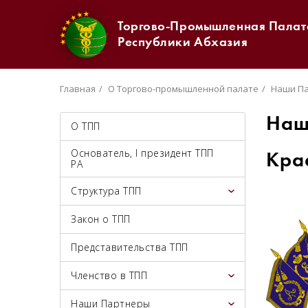
Торгово-Промышленная Палат
Республики Абхазия
Главная
О Торгово-промышленной палате
Наши П
Наш
О ТПП
Основатель, I президент ТПП
Кра
РА
Структура ТПП
Закон о ТПП
Представительства ТПП
Членство в ТПП
Наши Партнеры