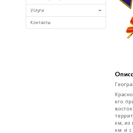
Услуги
Контакты
Опис
Геогра
Красно
его пр
восто
террит
км, из
км и с