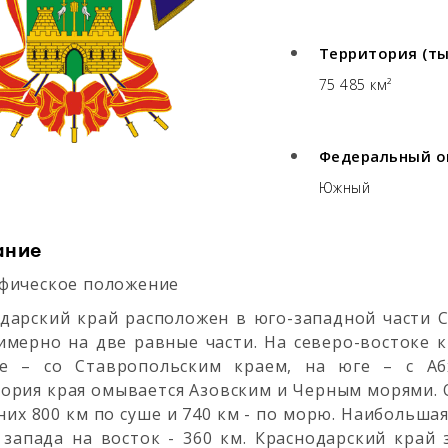
Территория (тыс
75 485 км²
Федеральный о
Южный
ание
фическое положение
дарский край расположен в юго-западной части С
имерно на две равные части. На северо-востоке к
ке – со Ставропольским краем, на юге – с Абх
ория края омывается Азовским и Черным морями. 
 них 800 км по суше и 740 км - по морю. Наибольшая
 запада на восток - 360 км. Краснодарский край