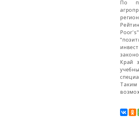
По пр
агроп
регион
Рейтин
Poor's
"пози
инвес
законо
Край 
учебны
специа
Таким
возмож