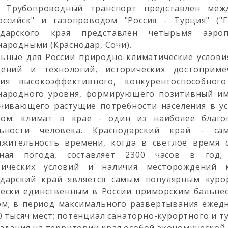
. Трубопроводный транспорт представлен меж
оссийск" и газопроводом "Россия - Турция" ("
одарского края представлен четырьмя аэро
ародными (Краснодар, Сочи).
ьные для России природно-климатические услови
дений и технологий, исторических достоприм
тия высокоэффективного, конкурентоспособного
народного уровня, формирующего позитивный им
чивающего растущие потребности населения в усл
мом: климат в крае - один из наиболее благ
льности человека. Краснодарский край - са
лжительность времени, когда в светлое время 
чная погода, составляет 2300 часов в год;
тических условий и наличия месторождений 
одарский край является самым популярным куро
ески единственным в России приморским бальне
м; в период максимального развертывания ежедн
0 тысяч мест; потенциал санаторно-курортного и т