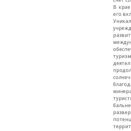
счет с
В кра
его вк
Уникал
учреж
разви
между
обеспе
туриз
деяте
продо
солнеч
благо
минера
турис
бальн
развер
потенц
террит