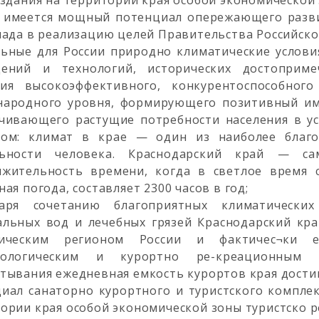
оздания на территории края особой экономической
е имеется мощный потенциал опережающего разв
лада в реализацию целей Правительства Российск
ьные для России природно климатические услови
дений и технологий, исторических достоприм
тия высокоэффективного, конкурентоспособного
народного уровня, формирующего позитивный им
чивающего растущие потребности населения в усл
мом: климат в крае — один из наиболее благ
льности человека. Краснодарский край — са
лжительность времени, когда в светлое время 
ная погода, составляет 2300 часов в год;
даря сочетанию благоприятных климатически
льных вод и лечебных грязей Краснодарский кр
тическим регионом России и фактичес¬ки 
еологическим и курортно ре-креационным
тывания ежедневная емкость курортов края достига
иал санаторно курортного и туристского комплекс
ории края особой экономической зоны туристско 