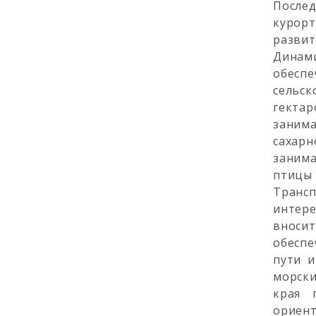
После
курор
развит
Динами
обеспе
сельск
гекта
занима
сахарн
занима
птицы 
Транс
интере
вносит
обеспе
пути и
морски
края 
ориент