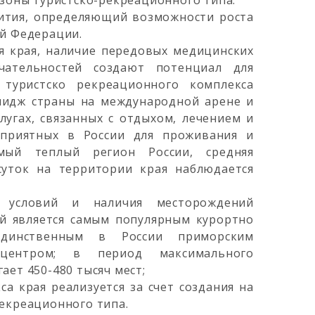
 зоны туристско-рекреационного типа.
ития, определяющий возможности роста
ой Федерации.
я края, наличие передовых медицинских
ечательностей создают потенциал для
 туристско рекреационного комплекса
идж страны на международной арене и
угах, связанных с отдыхом, лечением и
оприятных в России для проживания и
мый теплый регион России, средняя
суток на территории края наблюдается
х условий и наличия месторождений
ай является самым популярным курортно
единственным в России приморским
 центром; в период максимального
ет 450-480 тысяч мест;
а края реализуется за счет создания на
рекреационного типа.