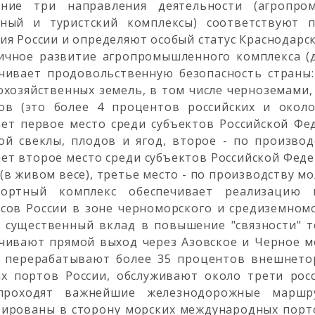
дние три направления деятельности (агропро
тный и туристский комплексы) соответствуют п
ия России и определяют особый статус Краснодарск
чное развитие агропромышленного комплекса (д
чивает продовольственную безопасность страны
охозяйственных земель, в том числе черноземами,
ров (это более 4 процентов российских и окол
ет первое место среди субъектов Российской Фе
ой свеклы, плодов и ягод, второе - по производ
ет второе место среди субъектов Российской Феде
(в живом весе), третье место - по производству м
портный комплекс обеспечивает реализацию 
сов России в зоне черноморского и средиземномо
 существенный вклад в повышение "связности" 
чивают прямой выход через Азовское и Черное 
 перерабатывают более 35 процентов внешнетор
х портов России, обслуживают около трети рос
проходят важнейшие железнодорожные маршру
ированы в сторону морских международных порто