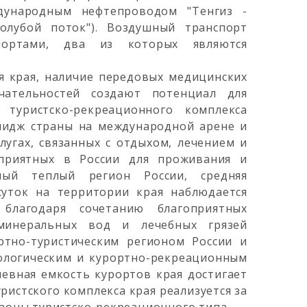
дународным нефтепроводом "Тенгиз -
Голубой поток"). Воздушный транспорт
портами, два из которых являются
я края, наличие передовых медицинских
ечательностей создают потенциал для
 туристско-рекреационного комплекса
идж страны на международной арене и
угах, связанных с отдыхом, лечением и
оприятных в России для проживания и
мый теплый регион России, средняя
суток на территории края наблюдается
 благодаря сочетанию благоприятных
минеральных вод и лечебных грязей
ртно-туристическим регионом России и
ологическим и курортно-рекреационным
евная емкость курортов края достигает
уристского комплекса края реализуется за