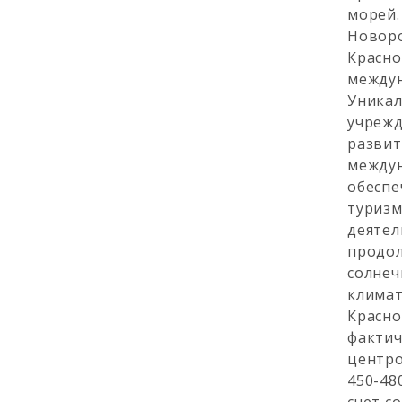
морей
Новор
Красн
междун
Уникал
учреж
разви
между
обеспе
туриз
деяте
продо
солне
клима
Красн
фактич
центро
450-48