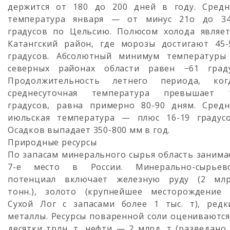
держится от 180 до 200 дней в году. Средн
температура января — от минус 21о до 34
градусов по Цельсию. Полюсом холода являет
Катангский район, где морозы достигают 45-
градусов. Абсолютный минимум температуры
северных районах области равен −61 граду
Продолжительность летнего периода, ког
среднесуточная температура превышает 
градусов, равна примерно 80-90 дням. Средн
июльская температура — плюс 16-19 градусо
Осадков выпадает 350-800 мм в год.
Природные ресурсы
По запасам минерального сырья область занима
7-е место в России. Минерально-сырьев
потенциал включает железную руду (2 млр
тонн.), золото (крупнейшее месторождение
Сухой Лог с запасами более 1 тыс. т), редк
металлы. Ресурсы поваренной соли оцениваются
десятки трлн. т, нефти — 2 млрд. т (разведано