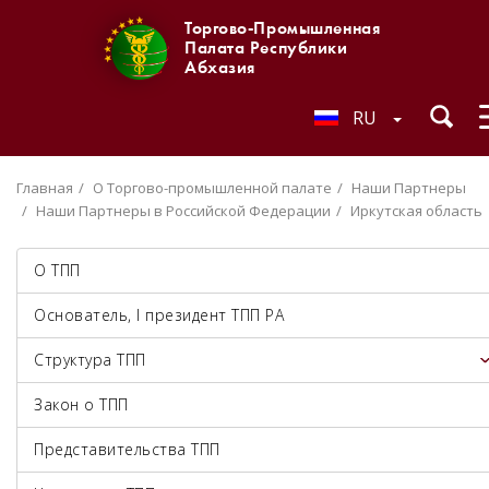
Торгово-Промышленная
Палата Республики
Абхазия
RU
Главная
О Торгово-промышленной палате
Наши Партнеры
Наши Партнеры в Российской Федерации
Иркутская область
О ТПП
Основатель, I президент ТПП РА
Структура ТПП
Закон о ТПП
Представительства ТПП