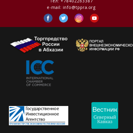
Тел:
+78402263387
e-mail:
info@tppra.org