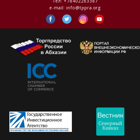
Тел:
+78402263387
e-mail:
info@tppra.org