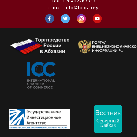
Тел:
+78402263387
e-mail:
info@tppra.org