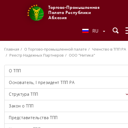
Торгово-Промышленная
Палата Республики
Абхазия
RU
Главная
О Торгово-промышленной палате
Членство в ТПП РА
Реестр Надежных Партнеров
ООО "Нитика"
О ТПП
Основатель, I президент ТПП РА
Структура ТПП
Закон о ТПП
Представительства ТПП