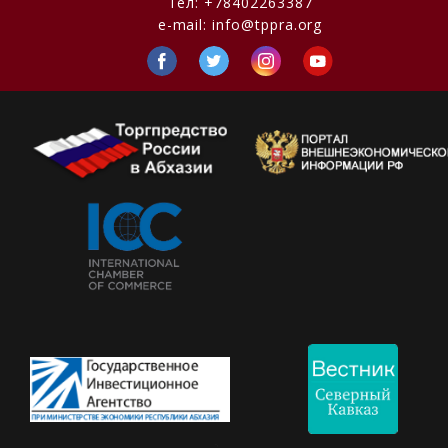
Тел:
+78402263387
e-mail:
info@tppra.org