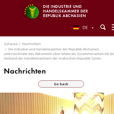
DIE INDUSTRIE UND
HANDELSKAMMER DER
REPUBLIK ABCHASIEN
DE
Zuhause
Nachrichten
Die Industrie-und Handelskammer der Republik Abchasien
unterzeichnete das Abkommen über bilaterale Zusammenarbeit mit d
Verband der Handelskammern der Arabischen Republik Syrien
Nachrichten
Go back