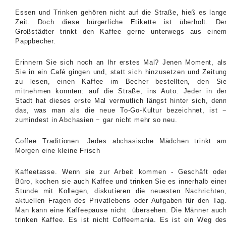
Essen und Trinken gehören nicht auf die Straße, hieß es lang
Zeit. Doch diese bürgerliche Etikette ist überholt. De
Großstädter trinkt den Kaffee gerne unterwegs aus eine
Pappbecher.
Erinnern Sie sich noch an Ihr erstes Mal? Jenen Moment, al
Sie in ein Café gingen und, statt sich hinzusetzen und Zeitun
zu lesen, einen Kaffee im Becher bestellten, den Si
mitnehmen konnten: auf die Straße, ins Auto. Jeder in de
Stadt hat dieses erste Mal vermutlich längst hinter sich, den
das, was man als die neue To-Go-Kultur bezeichnet, ist 
zumindest in Abchasien − gar nicht mehr so neu.
Coffee Traditionen. Jedes abchasische Mädchen trinkt a
Morgen eine kleine Frisch
Kaffeetasse. Wenn sie zur Arbeit kommen - Geschäft ode
Büro, kochen sie auch Kaffee und trinken Sie es innerhalb eine
Stunde mit Kollegen, diskutieren die neuesten Nachrichten
aktuellen Fragen des Privatlebens oder Aufgaben für den Tag
Man kann eine Kaffeepause nicht übersehen. Die Männer auc
trinken Kaffee. Es ist nicht Coffeemania. Es ist ein Weg de