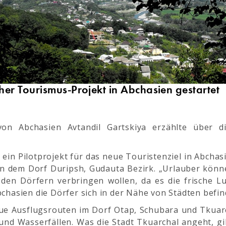
cher Tourismus-Projekt in Abchasien gestartet
on Abchasien Avtandil Gartskiya erzählte über d
, ein Pilotprojekt für das neue Touristenziel in Abcha
 in dem Dorf Duripsh, Gudauta Bezirk. „Urlauber könn
n den Dörfern verbringen wollen, da es die frische 
bchasien die Dörfer sich in der Nähe von Städten befin
ue Ausflugsrouten im Dorf Otap, Schubara und Tkua
und Wasserfällen. Was die Stadt Tkuarchal angeht, g