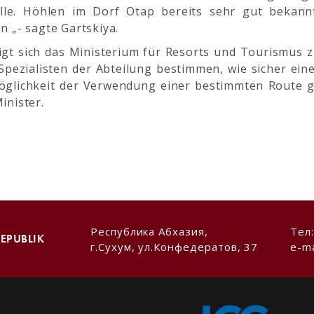
le. Höhlen im Dorf Otap bereits sehr gut bekannt
 „- sagte Gartskiya.
igt sich das Ministerium für Resorts und Tourismus zu
pezialisten der Abteilung bestimmen, wie sicher ein
glichkeit der Verwendung einer bestimmten Route get
inister.
Республика Абхазия,
Тел
EPUBLIK
г.Сухум, ул.Конфедератов, 37
e-ma