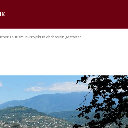
IK
licher Tourismus-Projekt in Abchasien gestartet