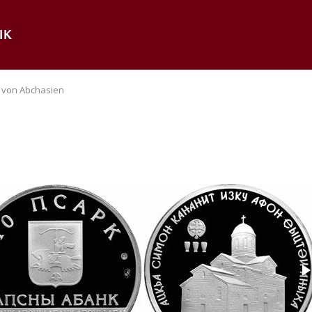
IK
 von Abchasien