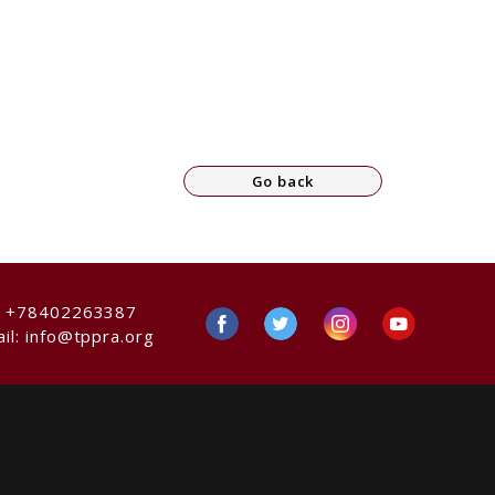
Go back
:
+78402263387
il:
info@tppra.org