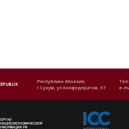
Республика Абхазия,
Тел
EPUBLIK
г.Сухум, ул.Конфедератов, 37
e-ma