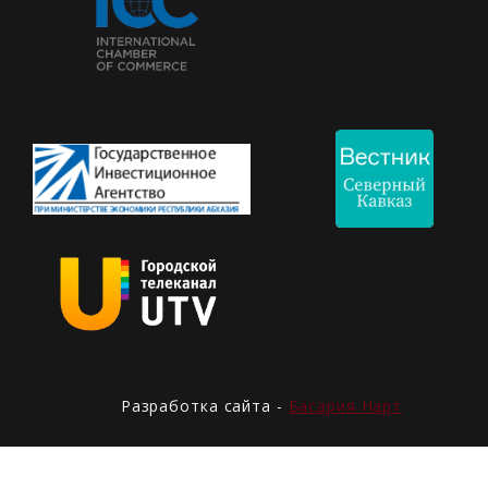
Разработка сайта -
Басария Нарт