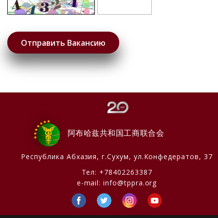
阿布哈兹共和国工商联合会
Республика Абхазия,
г.Сухум, ул.Конфедератов, 37
Тел:
+78402263387
e-mail:
info@tppra.org