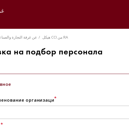
غر
هيكل CCI من RA
عن غرفة التجارة والصناع
вка на подбор персонала
вное
*
енование организаци
*
l