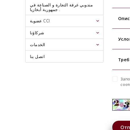
مندوبي غرفة التجارة و الصناعة في
جمهورية أبخازيا .
Опис
عضوية CCI
شركاؤنا
Усло
الخدمات
اتصل بنا
Треб
Запо
соот