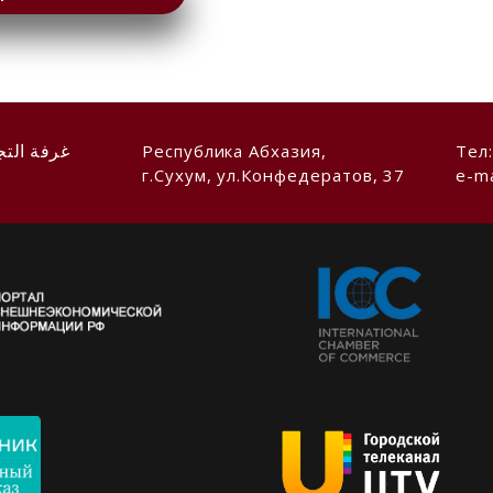
Республика Абхазия,
Тел
غرفة التج
г.Сухум, ул.Конфедератов, 37
e-ma