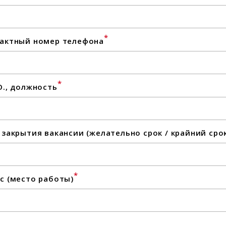
*
актный номер телефона
*
О., должность
 закрытия вакансии (желательно срок / крайний сро
*
с (место работы)