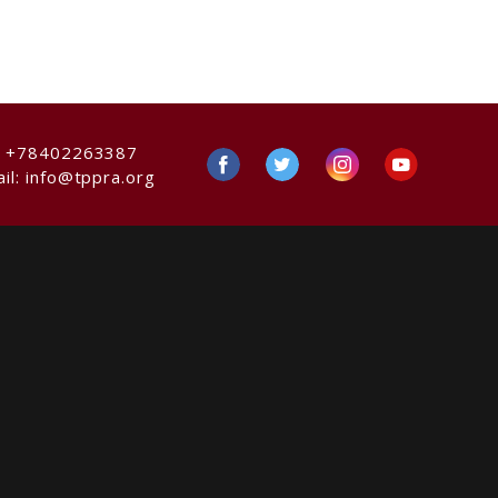
:
+78402263387
il:
info@tppra.org