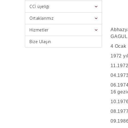
CCİ üyeliği
Ortaklarımız
Hizmetler
Abhazya
GAGULI
Bize Ulaşın
4 Ocak 
1972 yı
11.1972
04.1973
06.1
16 gezi
10.1976
08.1977
09.1986