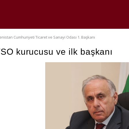
nistan Cumhuriyeti Ticaret ve Sanayi Odası 1. Başkanı
SO kurucusu ve ilk başkanı