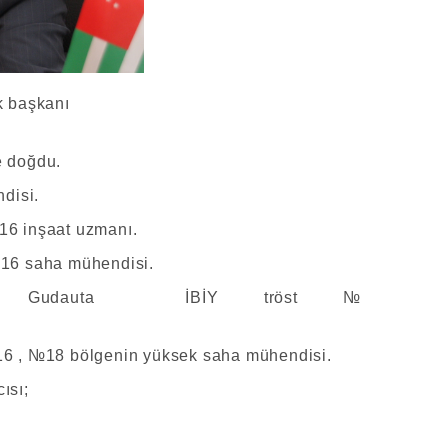
k başkanı
e doğdu.
disi.
16 inşaat uzmanı.
 16 saha mühendisi.
lığı Gudauta İBİY tröst №
16 , №18 bölgenin yüksek saha mühendisi.
ısı;