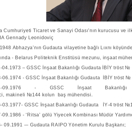
 Cumhuriyeti Ticaret ve Sanayi Odası’nın kurucusu ve il
A Gennady Leonidoviç
1948 Abhazya’nın Gudauta vilayetine bağlı Lıxnı köyünd
lında - Belarus Politeknik Enstitüsü mezunu, inşaat mühen
-04.1973 – GSSC İnşaat Bakanlığı Gudauta İBİY tröst № 
-06.1974 - GSSC İnşaat Bakanlığı Gudauta İBİY tröst №
974-09.1976 - GSSC İnşaat Bakan
ci, makineli №144 kolun baş mühendisi.
-03.1977- GSSC İnşaat Bakanlığı Gudauta İY-4 tröst №
-09.1986 - ‘Ritsa’ gölü Yiyecek Kombinası Müdür Yardımc
- 09.1991 -– Gudauta RAIPO Yönetim Kurulu Başkanı;