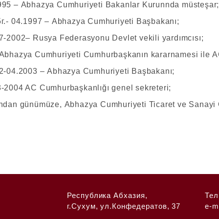
95 – Abhazya Cumhuriyeti Bakanlar Kurunnda müsteşar
г.- 04.1997 – Abhazya Cumhuriyeti Başbakanı;
7-2002– Rusya Federasyonu Devlet vekili yardımcısı;
Abhazya Cumhuriyeti Cumhurbaşkanın kararnamesi ile AC
2-04.2003 – Abhazya Cumhuriyeti Başbakanı;
-2004 AC Cumhurbaşkanlığı genel sekreteri;
ndan günümüze, Abhazya Cumhuriyeti Ticaret ve Sanayi O
Республика Абхазия,
Тел
г.Сухум, ул.Конфедератов, 37
e-m