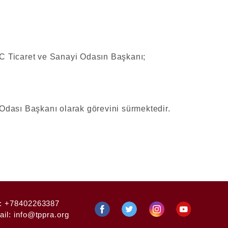
;
 Ticaret ve Sanayi Odasın Başkanı;
dası Başkanı olarak görevini sürmektedir.
:
+78402263387
ail:
info@tppra.org