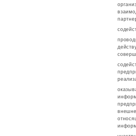
органи
взаимо
партне
содейс
провод
действ
соверш
содей
предпр
реализ
оказы
информ
предп
внешне
относ
информ