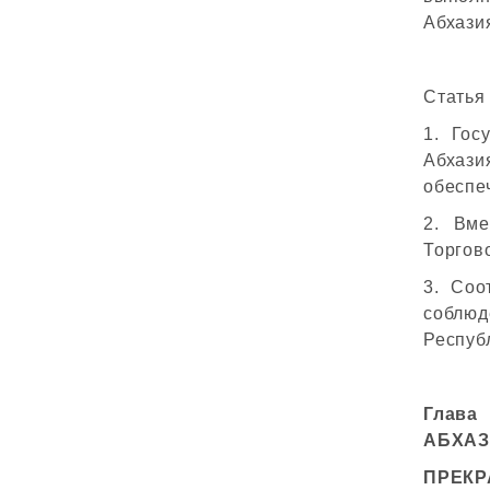
Абхази
Статья
1. Гос
Абхази
обеспе
2. Вме
Торгов
3. Соо
соблюд
Респуб
Глава
АБХАЗ
ПРЕКР