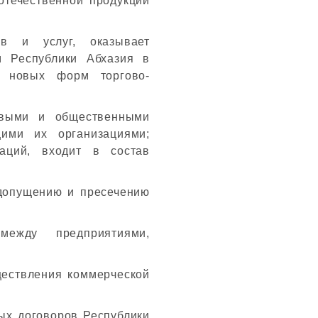
отечественной продукции
ов и услуг, оказывает
м Республики Абхазия в
 новых форм торгово-
овыми и общественными
ими их организациями;
аций, входит в состав
едопущению и пресечению
между предприятиями,
ществления коммерческой
ых договоров Республики