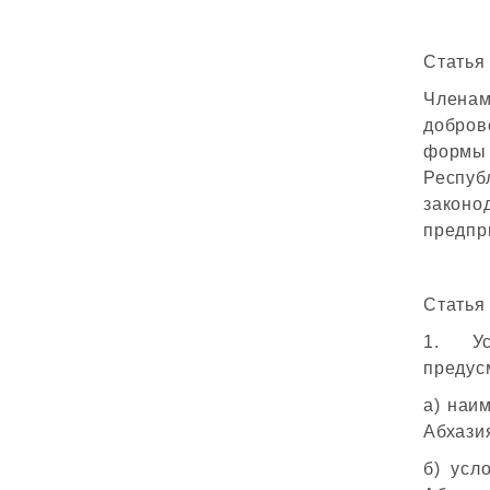
Статья
Членам
добров
формы 
Респу
законо
предпр
Статья
1. Ус
предус
а) наи
Абхази
б) усл