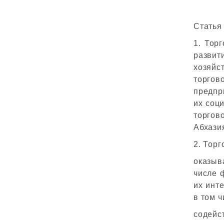
Статья
1. Тор
разви
хозяйс
торг
предпр
их соц
торгов
Абхази
2. Тор
оказыв
числе 
их инт
в том ч
содейс