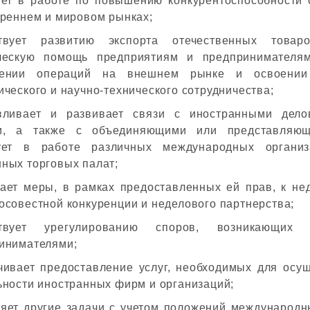
ует в работе по повышению конкурентоспособности 
треннем и мировом рынках;
ствует развитию экспорта отечественных товар
ческую помощь предприятиям и предпринимателя
дении операций на внешнем рынке и освоении
ического и научно-технического сотрудничества;
вливает и развивает связи с иностранными дел
ми, а также с объединяющими или представляющ
ует в работе различных международных организ
ных торговых палат;
ает меры, в рамках предоставленных ей прав, к н
осовестной конкуренции и неделового партнерства;
ствует урегулированию споров, возникающих 
инимателями;
чивает предоставление услуг, необходимых для осу
ьности иностранных фирм и организаций;
яет другие задачи с учетом положений международн