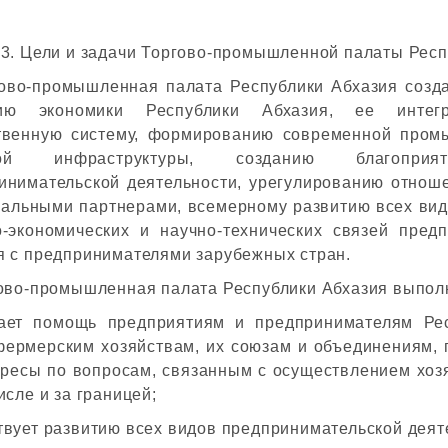
 3. Цели и задачи Торгово-промышленной палаты Респ
гово-промышленная палата Республики Абхазия созда
тию экономики Республики Абхазия, ее инте
твенную систему, формированию современной пром
овой инфраструктуры, созданию благопр
инимательской деятельности, урегулированию отнош
иальными партнерами, всемерному развитию всех вид
о-экономических и научно-технических связей пред
я с предпринимателями зарубежных стран.
гово-промышленная палата Республики Абхазия выпол
ает помощь предприятиям и предпринимателям Рес
фермерским хозяйствам, их союзам и объединениям, 
ересы по вопросам, связанным с осуществлением хоз
исле и за границей;
твует развитию всех видов предпринимательской деят