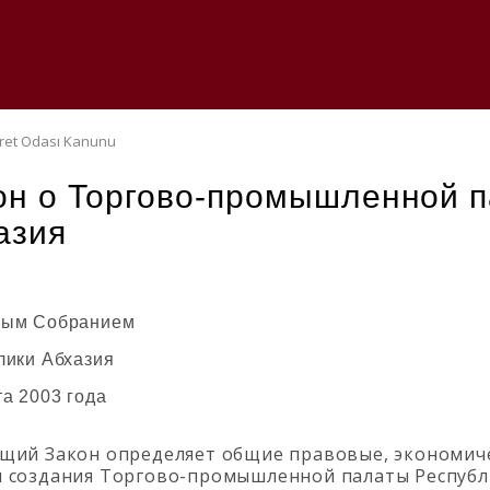
aret Odası Kanunu
он о Торгово-промышленной п
азия
ным Собранием
лики Абхазия
та 2003 года
щий Закон определяет общие правовые, экономич
 создания Торгово-промышленной палаты Республи