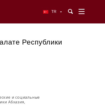
TR
алате Республики
еские и социальные
ки Абхазия,