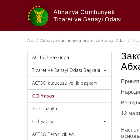
Abhazya Cumhuriyeti
Ticaret ve Sanayi Odası
Ana
Abhazya Cumhuriyeti Ticaret ve Sanayi Odası
Tic
Зак
AC TSO Hakkında
Абх
Ticaret ve Sanayi Odası Başkanı
Принят
ACTSO kurucusu ve ilk başkanı
Народ
CCİ Yasası
Респуб
Tpp Tüzüğü
12 мар
CCİ yapısı
Настоя
ACTSO Temsilcikleri
основы