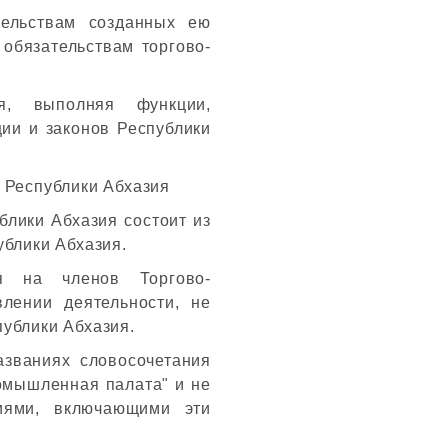
тельствам созданных ею
 обязательствам торгово-
я, выполняя функции,
ции и законов Республики
 Республики Абхазия
блики Абхазия состоит из
ублики Абхазия.
я на членов Торгово-
лении деятельности, не
ублики Абхазия.
азваниях словосочетания
ромышленная палата" и не
ниями, включающими эти