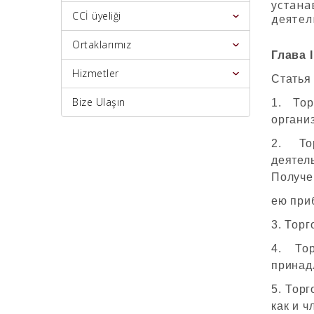
устана
CCİ üyeliği
деятел
Ortaklarımız
Глава
Hizmetler
Статья
Bize Ulaşın
1. Тор
органи
2. То
деятел
Получе
ею при
3. Тор
4. То
принад
5. Тор
как и 