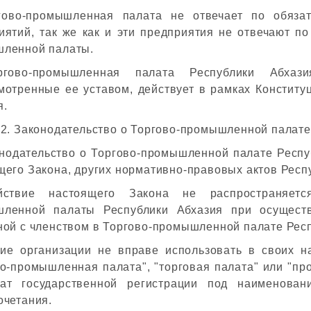
гово-промышленная палата не отвечает по обяза
иятий, так же как и эти предприятия не отвечают по
ленной палаты.
ргово-промышленная палата Республики Абхази
мотренные ее уставом, действует в рамках Конститу
я.
 2. Законодательство о Торгово-промышленной палате
онодательство о Торгово-промышленной палате Респу
щего Закона, других нормативно-правовых актов Респ
йствие настоящего Закона не распространяетс
ленной палаты Республики Абхазия при осуществ
ной с членством в Торгово-промышленной палате Респ
гие организации не вправе использовать в своих н
во-промышленная палата", "торговая палата" или "п
ат государственной регистрации под наименова
очетания.