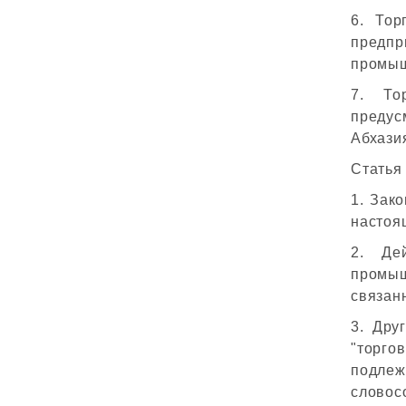
6. Тор
предпр
промыш
7. То
предус
Абхази
Статья
1. Зак
настоя
2. Де
промыш
связан
3. Дру
"торго
подлеж
словос