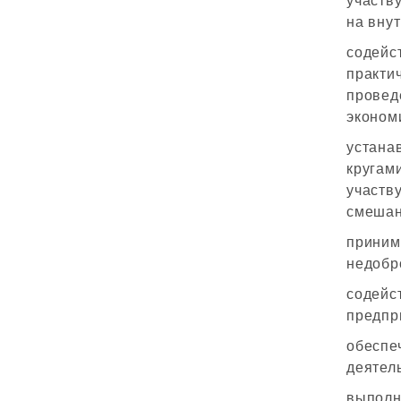
участв
на вну
содей
практи
прове
эконом
устана
круга
участв
смешан
приним
недобр
содей
предпр
обеспе
деятел
выполн