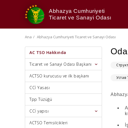
Abhazya Cumhuriyeti
Ticaret ve Sanayi Odası
Ana
Abhazya Cumhuriyeti Ticaret ve Sanayi Odası
Oda
AC TSO Hakkında
Ticaret ve Sanayi Odası Başkanı
Струк
ACTSO kurucusu ve ilk başkanı
Устав
CCİ Yasası
Abhazya
Tpp Tüzüğü
A
CCİ yapısı
k
ACTSO Temsilcikleri
İ