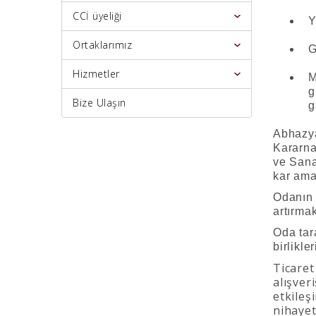
CCİ üyeliği
Y
Ortaklarımız
G
Hizmetler
M
g
Bize Ulaşın
Abhazya
Kararn
ve Sana
kar ama
Odanın a
artırmak
Oda tar
birlikle
Ticaret
alışver
etkileş
nihayet