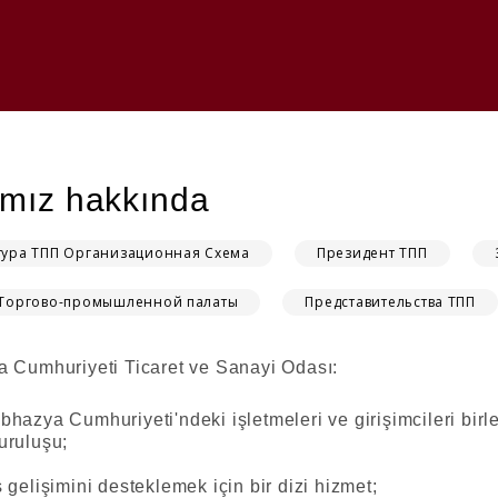
mız hakkında
тура ТПП Организационная Схема
Президент ТПП
 Торгово-промышленной палаты
Представительства ТПП
 Cumhuriyeti Ticaret ve Sanayi Odası:
bhazya Cumhuriyeti'ndeki işletmeleri ve girişimcileri birl
uruluşu;
ş gelişimini desteklemek için bir dizi hizmet;