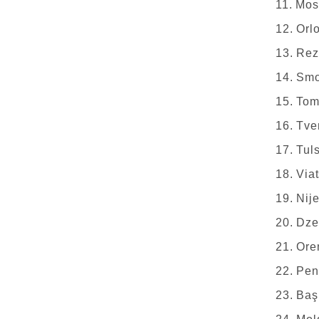
11. Mos
12. Orl
13. Re
14. Sm
15. To
16. Tve
17. Tul
18. Via
19. Nij
20. Dze
21. Ore
22. Pen
23. Baş