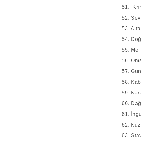
51. Krı
52. Sev
53. Alta
54. Doğ
55. Mer
56. Oms
57. Gün
58. Kab
59. Kar
60. Dağ
61. İng
62. Kuz
63. Sta