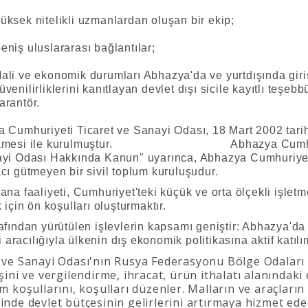
üksek nitelikli uzmanlardan oluşan bir ekip;
eniş uluslararası bağlantılar;
ali ve ekonomik durumları Abhazya'da ve yurtdışında girişi
üvenilirliklerini kanıtlayan devlet dışı sicile kayıtlı teşebbü
garantör.
 Cumhuriyeti Ticaret ve Sanayi Odası, 18 Mart 2002 ta
amesi ile kurulmuştur. Abhazya Cumhuriyeti T
yi Odası Hakkında Kanun" uyarınca, Abhazya Cumhuriyeti'nd
cı gütmeyen bir sivil toplum kuruluşudur.
na faaliyeti, Cumhuriyet'teki küçük ve orta ölçekli işletme
 için ön koşulları oluşturmaktır.
afından yürütülen işlevlerin kapsamı geniştir: Abhazya'd
ri aracılığıyla ülkenin dış ekonomik politikasına aktif katıl
 ve Sanayi Odası'nın Rusya Federasyonu Bölge Odaları il
işini ve vergilendirme, ihracat, ürün ithalatı alanındaki
im koşullarını, koşulları düzenler. Malların ve araçları
inde devlet bütçesinin gelirlerini artırmaya hizmet ede