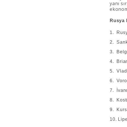
yanı sı
ekonomi
Rusya F
1. Rus
2. Sank
3. Belg
4. Bria
5. Vlad
6. Voro
7. İvan
8. Kost
9. Kurs
10. Lip