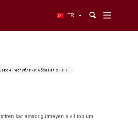
TR
Закон Республики Абхазия о ТПП
eştiren kar amacı gütmeyen sivil toplum