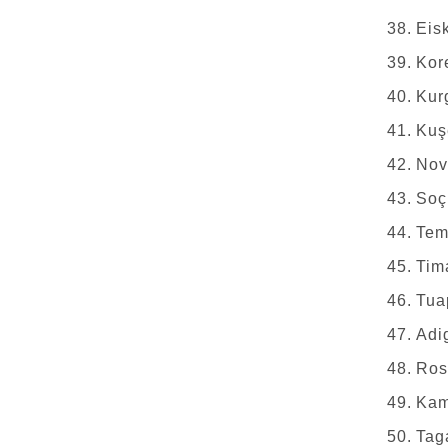
38. Eis
39. Kor
40. Kur
41. Kuş
42. Nov
43. Soç
44. Tem
45. Tim
46. Tua
47. Adi
48. Ros
49. Ka
50. Tag