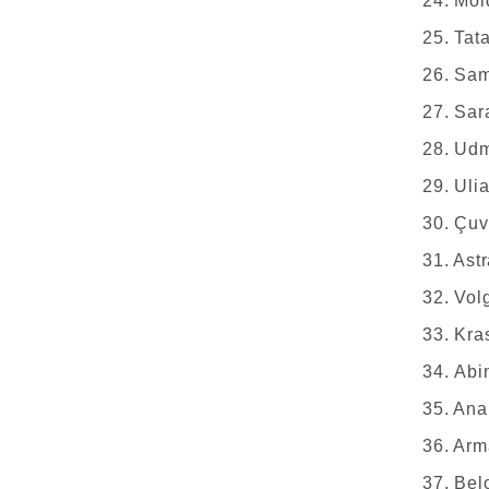
24. Mol
25. Tat
26. Sam
27. Sar
28. Udm
29. Uli
30. Çuv
31. Ast
32. Vol
33. Kra
34. Abi
35. Ana
36. Arm
37. Bel