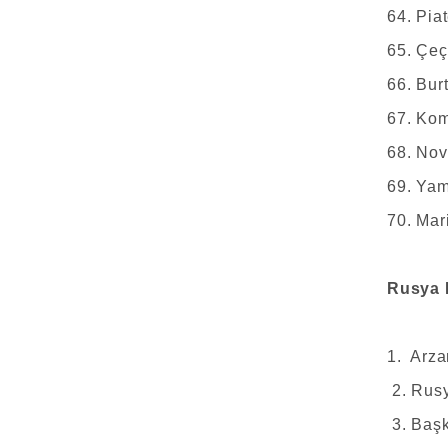
64. Pia
65. Çeç
66. Bur
67. Kom
68. Nov
69. Yam
70. Mar
Rusya F
1. Arza
2. Rus
3. Başk