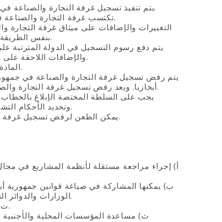
1. يتم تنفيذ تسجيل غرفة التجارة والصناعة في جمهورية أبخازيا لدى الدولة من قبل وزارة العدل في جمهورية أبخازيا.
2. تكتسب غرفة التجارة والصناعة في جمهورية أبخازيا الشخصية القانونية منذ منحها التسجيل لدى الدولة.
بنفس الطريقة المتبعة لتسجيل غرفة التجارة والصناعة في جمهورية أبخازيا في الدولة.
والإضافات اللاحقة على ميثاقها وذلك بالطريقة والقيمة التي وضعتها التشريعات لجمهورية أبخازيا.
المادة 8. رفض تسجيل غرفة التجارة والصناعة في جمهورية أبخازيا في الدولة.
أبخازيا. ويعد رفض تسجيل غرفة التجارة والصناعة في جمهورية أبخازيا في الدولة على أسس أخرى هو أمر غير قانوني.
وتحديد الأحكام التشريعة في جمهورية أبخازيا التي تتناقض مع ميثاق غرفة التجارة و الصناعة.
3. يمكن الطعن لرفض تسجيل غرفة التجارة والصناعة في جمهورية أبخازيا في الدولة أمام محكمة التحكيم.
أ‌) إجراء مراجعة مستقلة لأنظمة المشاريع في مجال
ب‌) يمكنها المشاركة في صياغة قوانين جمهورية أ
الوزارات والدوائر التابعة لحكومة جمهورية أبخازيا و التي تؤثر على المصالح الخاصة بالأعمال.
ت‌) التمثيل والدفاع عن المصالح المشروعة لأعضائها في الهيئات الحكومية.
ث‌) مساعدة المؤسسات المحلية والأجنبية 