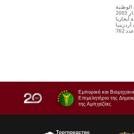
الوطنية
أبخازيا
أردزينبا
Εμπορικό και Βιομηχανι
Επιμελητήριο της Δημοκ
της Αμπχαζίας