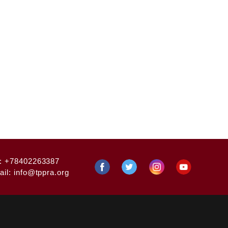
:
+78402263387
ail:
info@tppra.org