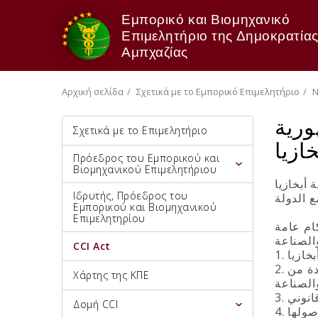
Εμπορικό και Βιομηχανικό
Επιμελητήριο της Δημοκρατίας
Αμπχαζίας
Αρχική σελίδα
Σχετικά με το Εμπορικό Επιμελητήριο
Ν
ورية
Σχετικά με το Επιμελητήριο
خازيا
Πρόεδρος του Εμπορικού και
Βιομηχανικού Επιμελητήριου
 أبخازيا
Ιδρυτής, Πρόεδρος του
Εμπορικού και Βιομηχανικού
Επιμελητηρίου
ام عامة
CCI Act
2. يحق لغرفة التجارة والصناعة القيام بالأعمال التجارية فقط بالقدر اللازم لتنفيذ مهامها القانونية. وأرباحها الواردة من
Χάρτης της ΚΠΕ
Δομή CCI