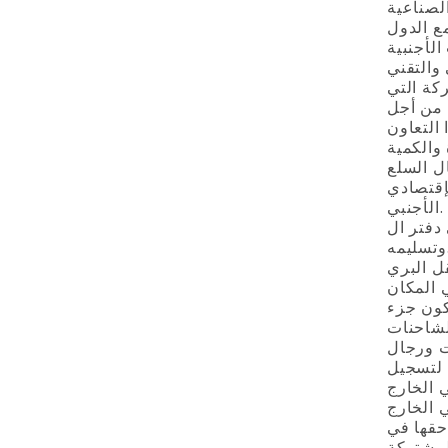
مع الدول
لأجنبية
ركة التي
 من أجل
والكمية
إقتصادي
الأجنبي.
 التصدير المؤقت للبضائع) وتوفر الإجراءات الخاصة لإصداره
ه.
قل البري
 المكان
كون جزء
ت ورجال
حقها في
لمشتركة