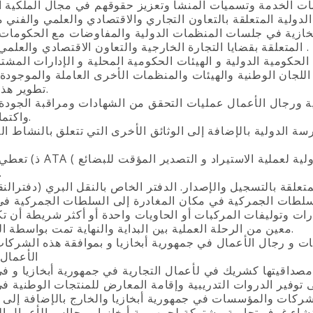
لدولية المتعلقة بالتعاون التجاري والاقتصادي والعلمي والفني 
لأبخازية في جلسات المنظمات الدولية والمفاوضات مع الحكومات ا
المتعلقة بقضايا التجارة الخارجية والتعاون الاقتصادي والعلمي والتقني .
الحكومية الدولية و الهيئات الحكومية المحلية و الإدارات المشت
 اللجان الوطنية والهيئات والمنظمات الأخرى العاملة والموجودة
تطوير هذا التعاون.
بية ورجال الأعمال عمليات التحقق من الشهادات ومراقبة الجودة 
واكتمال السلع.
ة الدولية بالإضافة إلى الوثائق الأخرى التي تتعلق بالنشاط ال
ذ‌) تعطي دفتر ال ATA ( وثائق دولية لعملية الاستيراد و
وتسليم
متعلقة بالتسجيل والإصدار. الدفتر الخاص بالنقل البري (دفترالن
لسلطات الجمركية في مكان المغادرة إلى السلطات الجمركية في
ات وتوليفات المركبات أو الحاويات واحدة أو أكثر شريطة أن ت
معين من الرحلة العملية بين البداية والنهاية تمت بواسطة الشاحنات.
ات و رجال الأعمال في جمهورية أبخازيا و بموافقة هذه الشركا
الأعمال لتسجيل
لشركات والمؤسسات في جمهورية أبخازيا والخارج بالإضافة إلى 
إنشاء غرف تجارية مشتركة لجمهورية أبخازيا ومجالس الأعمال ا