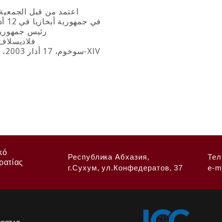
اعتمد من قبل الجمعية 
في جمهورية أبخازيا في 12 أذار 2003
رئيس جمهورية 
فلاديسلاف 
سوخوم، 17 أذار 2003، عدد 762-XIV
κό
Республика Абхазия,
Тел
ρατίας
г.Сухум, ул.Конфедератов, 37
e-m