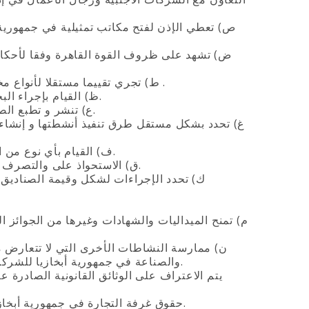
ص‌) تعطي الإذن لفتح مكاتب تمثيلية في جمهورية أ
ض‌) تشهد على ظروف القوة القاهرة وفقا لأحكام ا
ط‌) تجري تقييما مستقلا لأنواع مختلفة من الملكية بالنيابة عن الشركات المحلية والأجنبية ورجال الأعمال .
ظ‌) القيام بإجراء البحوث والتحليلات والبحث في المشاكل الرئيسية للإقتصاد وتطوير الأعمال.
ع‌) تنشر و تطبع الصحف والمجلات والمواد المطبوعة الأخرى المساعدة في النشاط التجاري.
غ‌) تحدد بشكل مستقل طرق تنفيذ أنشطتها و إنشاء 
ف‌) القيام بأي نوع من الصفقات مع الأشخاص الطبيعيين والاعتباريين والأعمال القانونية الأخرى.
ق‌) الاستحواذ على والتصرف بجميع أنواع الممتلكات المنقولة وغير المنقولة لتحقيق الأهداف النظامية.
ك‌) تحدد الإجراءات لشكل وقيمة الصناديق ا
م‌) تمنح الميداليات والشهادات وغيرها من الجوائز 
ن‌) ممارسة النشاطات الأخرى التي لا تتعارض م
والصناعة في جمهورية أبخازيا للشركات ورجال الأعمال بغض النظر عن عضويتهم في غرفة التجارة والصناعة.
3. حقوق غرفة التجارة في جمهورية أبخازيا منصوصة في ميثاقها ومنفذة وفقا للقوانين في الجمهورية الأبخازية.