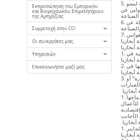
5. غرفة التجارة والصناعة ليست مسؤولة عن التزامات أعضائها، فضلا عن أن الأعضاء في غرفة التجارة والصناعة ليسو
Εκπροσώπηση του Εμπορικόυ
لين عن
και Βιομηχανικόυ Επιμελητήριου
της Αμπχαζίας
6. غرفة التجارة والصناعة ليست مسؤولة عن الالتزامات التي تترتب على شركاتها وكذلك هذه الشركات ليست مسؤولة عن
Συμμετοχή στην CCI
7. غرفة التجارة والصناعة في جمهورية أبخازيا تؤدي نشاطاتها و وظائفها بموجب ميثاقها و في إطار الدستور والقوانين
Οι συνεργάτες μας
1. التشريع المتعلق بغرفة التجارة والصناعة في جمهورية أبخازيا يتألف من هذا القانون وغيره من التشريعات القانونية في
Υπηρεσιών
2. لا ينطبق هذا القانون على الأنشطة الخاصة بأعضاء غرفة التجارة والصناعة في جمهورية أبخازيا و التي لا علاقة لها في
Επικοινωνήστε μαζί μας
3. يُمنع على المنظمات الأخرى استخدام هذه العبارات في أسمائها "غرفة الصناعة"، "غرفة التجارة" أو "CCI" و لن يتم
1. يتم إنشاء غرفة التجارة والصناعة في جمهورية أبخازيا من أجل تعزيز التنمية الإقتصادية في جمهورية أبخازيا واندماجها
 للأعمال
إقتصادية
1. توفر الهيئات الحكومية المساعدة لغرفة التجارة والصناعة في جمهورية أبخازيا في أداء مهامها القانونية واتخاذ التدابير