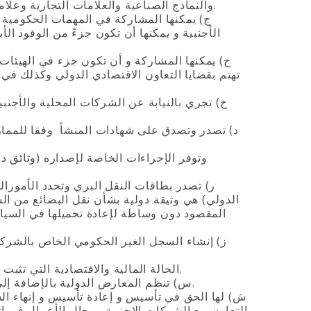
والنماذج الصناعية والعلامات التجارية وعلامات الخدمة وتسميات المنشأ وتعزيز حقوقهم في مجال الملكية الصناعية.
ج‌) يمكنها المشاركة في المهمات الحكومية ا
الأجنبية و يمكنها أن تكون جزءً من الوفود ا
ح‌) يمكنها المشاركة و أن تكون جزء في الهيئات 
تهتم بقضايا التعاون الاقتصادي الدولي وكذلك في
خ‌) تجري بالنيابة عن الشركات المحلية والأجن
د‌) تصدر وتصدق على شهادات المنشأ وفقا للممارس
ر‌) تصدر بطاقات النقل البري وتحدد الأمورال
الدولي) هي وثيقة دولية بشأن نقل البضائع من ا
المقصود دون وساطة لإعادة تحميلها في السيار
ز‌) إنشاء السجل الغير الحكومي الخاص بالشرك
الحالة المالية والاقتصادية التي تثبت مصداقيتها كشريك في لأعمال التجارية في جمهورية أبخازيا و في الخارج.
س‌) تنظم المعارض الدولية بالإضافة إلى توفير الدروات التدريبية وإقامة المعارض للمنتجات الوطنية في الخارج.
ش‌) لها الحق في تأسيس و إعادة تأسيس و إنهاء ا
التعاون مع الشركات الاجنبية ورجال الأعمال في 