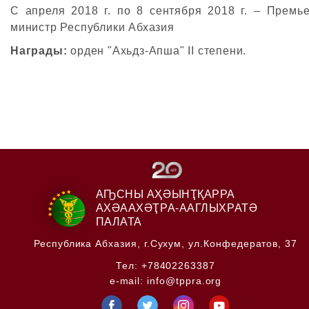
С апреля 2018 г. по 8 сентября 2018 г. – Премье
министр Республики Абхазия
Награды:
орден "Ахьдз-Апша" II степени.
АҦСНЫ АҲӘЫНҬҚАРРА
АХӘААХӘҬРА-ААГЛЫХРАТӘ
ПАЛАТА
Республика Абхазия,
г.Сухум, ул.Конфедератов, 37
Тел:
+78402263387
e-mail:
info@tppra.org