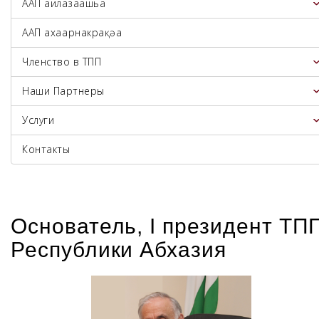
ААП аилазаашьа
ААП ахаҭарнакрақәа
Членство в ТПП
Наши Партнеры
Услуги
Контакты
Основатель, I президент ТП
Республики Абхазия