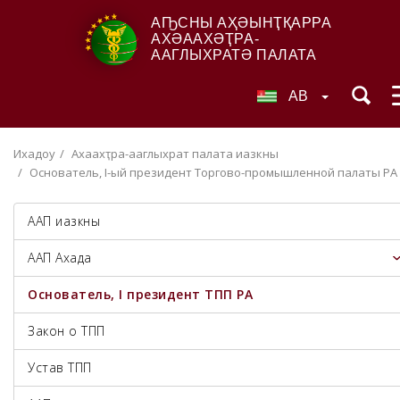
АҦСНЫ АҲӘЫНҬҚАРРА
АХӘААХӘҬРА-
ААГЛЫХРАТӘ ПАЛАТА
AB
Ихадоу
Ахәаахәҭра-ааглыхратә палата иазкны
Основатель, I-ый президент Торгово-промышленной палаты РА
ААП иазкны
ААП Ахада
Основатель, I президент ТПП РА
Закон о ТПП
Устав ТПП