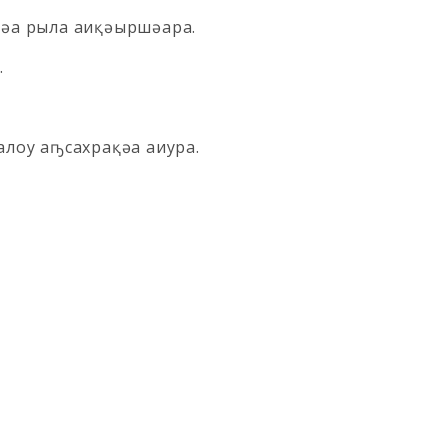
қәа рыла аиқәыршәара.
.
алоу аҧсахрақәа аиура.