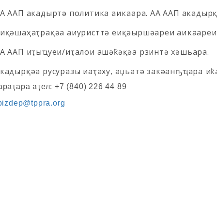
А ААП акадыртә политика аиҿкаара. АА ААП акадыр
иқәшаҳаҭрақәа аиуристтә еиқәыршәареи аиҿкаареи
А ААП иҭыҵуеи/иҭалои ашәҟәқәа рзинтә хәшьара.
кадырқәа русуразы иаҭаху, аџьатә закәанҧҵараҿ иҟ
раҭара аҭел: +7 (840) 226 44 89
bizdep@tppra.org