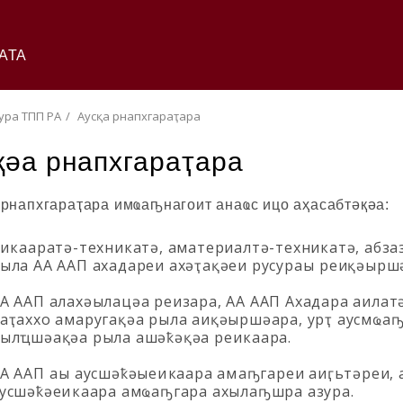
АТА
ура ТПП РА
Аусқәа рнапхгараҭара
қәа рнапхгараҭара
 рнапхгараҭара имҩаҧнагоит анаҩс ицо аҳасабтәқәа:
иҿкааратә-техникатә, аматериалтә-техникатә, абза
ыла АА ААП ахадареи ахәҭақәеи русураҿы реиқәырш
А ААП алахәылацәа реизара, АА ААП Ахадара аилат
аҭаххо амаругақәа рыла аиқәыршәара, урҭ аусмҩа
ылҵшәақәа рыла ашәҟәқәа реиҿкаара.
А ААП аҿы аусшәҟәыеиҿкаара амҿаҧгареи аиӷьтәреи, 
усшәҟәеиҿкаара амҩаҧгара ахылаҧшра азура.