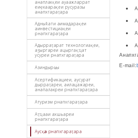
анаплакқәеи ауаажәларратә
еиҿкаарақәеи русуразы
А
анапхгараҭара
А
Адәныҟатәи аимадарақәеи
аинвестициақәеи
А
рнапхгараҭара
А
Адырраҭаратә технологиақәеи,
аӡыргареи ацәыргақәҵатә
усуреи рнапхгараҭара
Анапхга
E-mail:
Азиндырҩы
Асертификациеи, аусуратә
дырраҭареи, аилацәажәареи,
анапалакреи рнапхгараҭара
Атуризм рнапхгараҭара
Аҭҵааи ахәшьареи
рнапхгараҭара
Аусқәа рнапхгараҭара