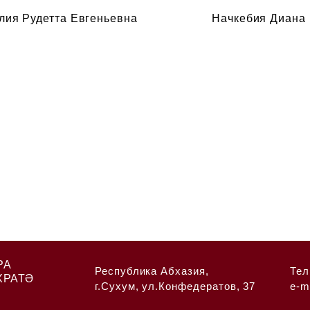
лия Рудетта Евгеньевна
Начкебия Диана
РА
Республика Абхазия,
Тел
ХРАТӘ
г.Сухум, ул.Конфедератов, 37
e-m