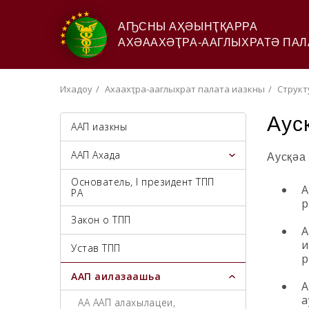
АҦСНЫ АҲӘЫНҬҚАРРА
АХӘААХӘҬРА-ААГЛЫХРАТӘ ПАЛ
Ихадоу
Ахәаахәҭра-ааглыхратә палата иазкны
Структ
Аус
ААП иазкны
ААП Ахада
Аусқәа
Основатель, I президент ТПП
А
РА
р
Закон о ТПП
А
и
Устав ТПП
р
ААП аилазаашьа
А
а
АА ААП алахәылацәеи,