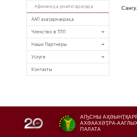
Афинансқәа рнапхгараҭара
Сангу
ААП ахаҭарнакрақәа
Членство в ТПП
Наши Партнеры
Услуги
Контакты
АҦСНЫ АҲӘЫНҬҚАР
АХӘААХӘҬРА-ААГЛЫ
ПАЛАТА