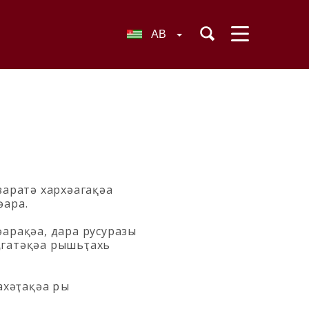
AB
заратә хархәагақәа
әара.
әарақәа, дара русуразы
ҧгатәқәа рышьҭахь
ахәҭақәа рҿы