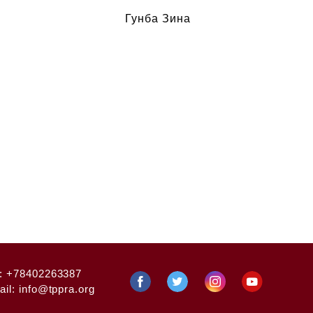
Гунба Зина
:
+78402263387
ail:
info@tppra.org