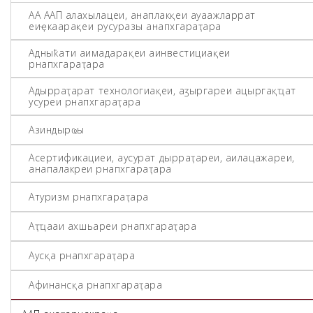
АА ААП алахәылацәеи, анаплакқәеи ауаажәларратә
еиҿкаарақәеи русуразы анапхгараҭара
Адәныҟатәи аимадарақәеи аинвестициақәеи
рнапхгараҭара
Адырраҭаратә технологиақәеи, аӡыргареи ацәыргақәҵатә
усуреи рнапхгараҭара
Азиндырҩы
Асертификациеи, аусуратә дырраҭареи, аилацәажәареи,
анапалакреи рнапхгараҭара
Атуризм рнапхгараҭара
Аҭҵааи ахәшьареи рнапхгараҭара
Аусқәа рнапхгараҭара
Афинансқәа рнапхгараҭара