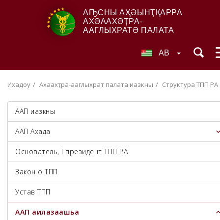
АҦСНЫ АҲӘЫНҬҚАРРА
АХӘААХӘҬРА-
ААГЛЫХРАТӘ ПАЛАТА
AB
Ихадоу
Ахәаахәҭра-ааглыхратә палата иазкны
Структура ТПП РА
ААП иазкны
ААП Ахада
Основатель, I президент ТПП РА
Закон о ТПП
Устав ТПП
ААП аилазаашьа