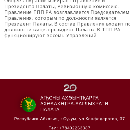
Общее Собрание избирает Правление и
Президента Палаты, Ревизионную комиссию.
Правление ТПП РА возглавляется Председателем
Правления, которым по должности является
Президент Палаты. В состав Правления входит п
должности вице-президент Палаты. В ТПП РА
функционируют восемь Управлений:
АҦСНЫ АҲӘЫНҬҚАРРА
АХӘААХӘҬРА-ААГЛЫХРАТӘ
ПАЛАТА
Республика Абхазия,
г.Сухум, ул.Конфедератов, 37
Тел:
+78402263387