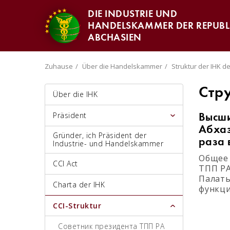
DIE INDUSTRIE UND
HANDELSKAMMER DER REPUBL
ABCHASIEN
Zuhause
Über die Handelskammer
Struktur der IHK d
Стр
Über die IHK
Präsident
Высши
Абхаз
Gründer, ich Präsident der
раза 
Industrie- und Handelskammer
Общее 
CCI Act
ТПП РА
Палаты
Charta der IHK
функци
CCI-Struktur
Советник президента ТПП РА