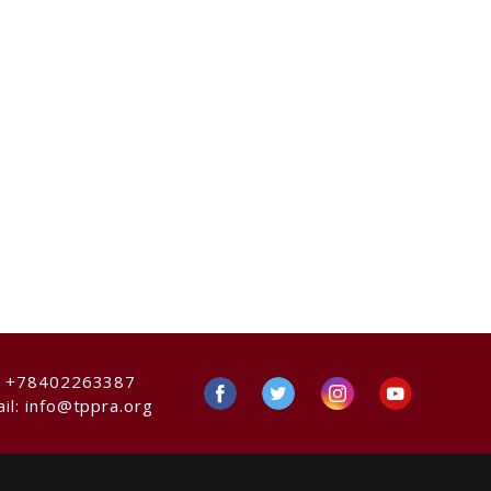
:
+78402263387
il:
info@tppra.org