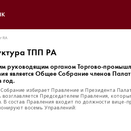
IK
er RA
уктура ТПП РА
м руководящим органом Торгово-промышл
ия является Общее Собрание членов Палат
в год.
Собрание избирает Правление и Президента Пала
 возглавляется Председателем Правления, которы
. В состав Правления входит по должности вице-п
онируют восемь Управлений: