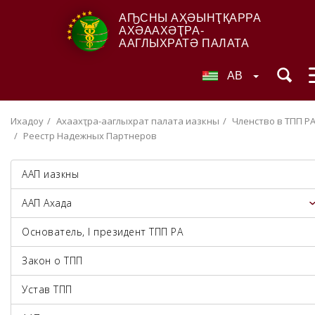
АҦСНЫ АҲӘЫНҬҚАРРА
АХӘААХӘҬРА-
ААГЛЫХРАТӘ ПАЛАТА
AB
Ихадоу
Ахәаахәҭра-ааглыхратә палата иазкны
Членство в ТПП Р
Реестр Надежных Партнеров
ААП иазкны
ААП Ахада
Основатель, I президент ТПП РА
Закон о ТПП
Устав ТПП