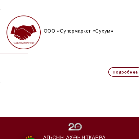
ООО «Супермаркет «Сухум»
Подробнее
АҦСНЫ АҲӘЫНҬҚАРРА