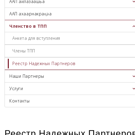
ААП аилазаашьа
ААП ахаҭарнакрақәа
Членство в ТПП
Анкета для вступления
Члены ТПП
Реестр Надежных Партнеров
Наши Партнеры
Услуги
Контакты
Реестр Надежных Партнеро