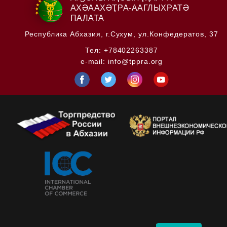
АХӘААХӘҬРА-ААГЛЫХРАТӘ
ПАЛАТА
Республика Абхазия,
г.Сухум, ул.Конфедератов, 37
Тел:
+78402263387
e-mail:
info@tppra.org