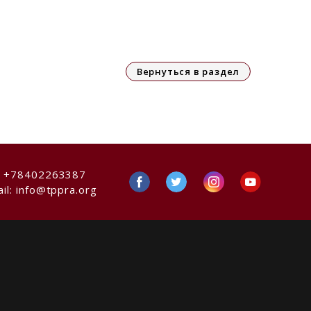
Вернуться в раздел
:
+78402263387
il:
info@tppra.org