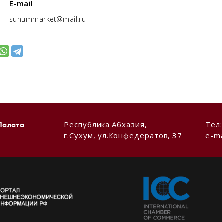
E-mail
suhummarket@mail.ru
Республика Абхазия,
Тел
Палата
г.Сухум, ул.Конфедератов, 37
e-ma