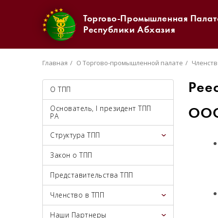
Торгово-Промышленная Палат
Республики Абхазия
Главная
О Торгово-промышленной палате
Членств
Рее
О ТПП
Основатель, I президент ТПП
ООО
РА
Структура ТПП
Закон о ТПП
Представительства ТПП
Членство в ТПП
Наши Партнеры