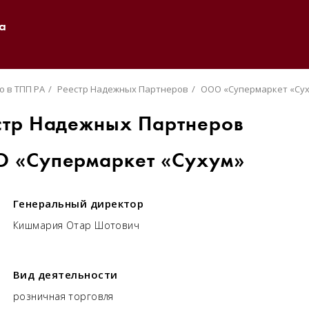
а
о в ТПП РА
Реестр Надежных Партнеров
ООО «Супермаркет «Су
стр Надежных Партнеров
 «Супермаркет «Сухум»
Генеральный директор
Кишмария Отар Шотович
Вид деятельности
розничная торговля