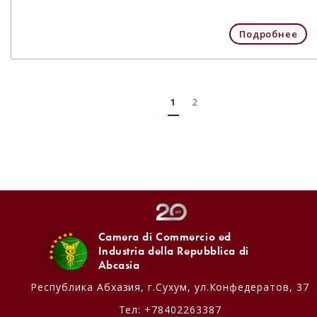
Подробнее
1
2
Camera di Commercio ed
Industria della Repubblica di
Abcasia
Республика Абхазия,
г.Сухум, ул.Конфедератов, 37
Тел:
+78402263387