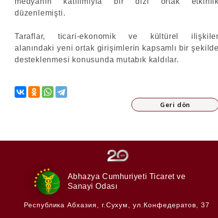
medyanın katılımıyla bir dizi ortak etkinli
düzenlemişti.
Taraflar, ticari-ekonomik ve kültürel ilişkile
alanındaki yeni ortak girişimlerin kapsamlı bir şekild
desteklenmesi konusunda mutabık kaldılar.
Geri dön
Abhazya Cumhuriyeti
Ticaret ve
Sanayi Odası
Республика Абхазия,
г.Сухум, ул.Конфедератов, 37