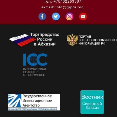
Тел:
+78402263387
e-mail:
info@tppra.org