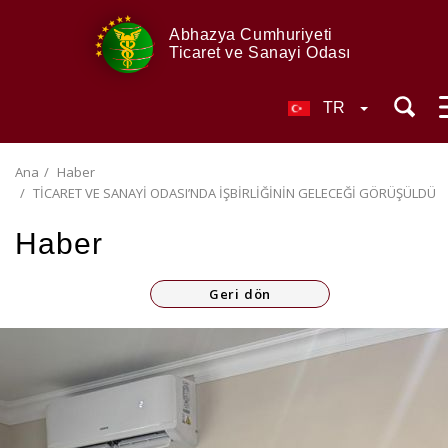
Abhazya Cumhuriyeti
Ticaret ve Sanayi Odası
TR
Ana
Haber
TİCARET VE SANAYİ ODASI’NDA İŞBİRLİĞİNİN GELECEĞİ GÖRÜŞÜLDÜ
Haber
Geri dön