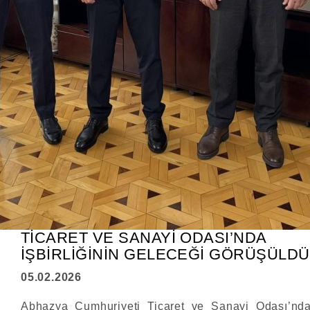
TİCARET VE SANAYİ ODASI’NDA
İŞBİRLİĞİNİN GELECEĞİ GÖRÜŞÜLDÜ
05.02.2026
Abhazya Cumhuriyeti Ticaret ve Sanayi Odası’nd