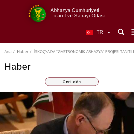
Abhazya Cumhuriyeti
Ticaret ve Sanayi Odası
TR
Ana
Haber
İSKOÇYA’DA “GASTRONOMIK ABHAZYA” PROJESI TANITIL
Haber
Geri dön