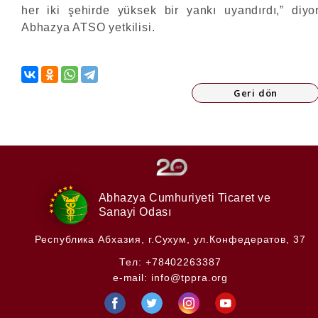
her iki şehirde yüksek bir yankı uyandırdı,” diyo
Abhazya ATSO yetkilisi.
Geri dön
Abhazya Cumhuriyeti
Ticaret ve
Sanayi Odası
Республика Абхазия,
г.Сухум, ул.Конфедератов, 37
Тел:
+78402263387
e-mail:
info@tppra.org