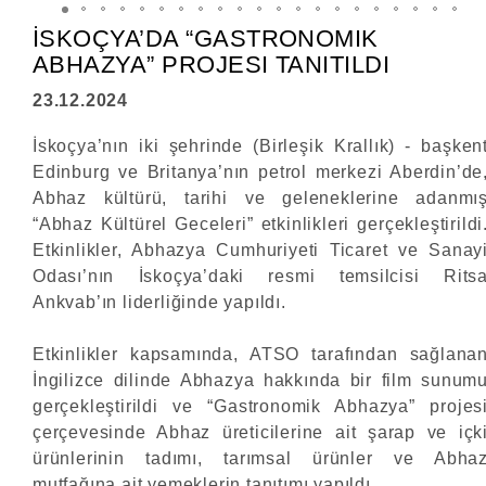
İSKOÇYA’DA “GASTRONOMIK
ABHAZYA” PROJESI TANITILDI
23.12.2024
İskoçya’nın iki şehrinde (Birleşik Krallık) - başken
Edinburg ve Britanya’nın petrol merkezi Aberdin’de
Abhaz kültürü, tarihi ve geleneklerine adanmı
“Abhaz Kültürel Geceleri” etkinlikleri gerçekleştirildi
Etkinlikler, Abhazya Cumhuriyeti Ticaret ve Sanay
Odası’nın İskoçya’daki resmi temsilcisi Rits
Ankvab’ın liderliğinde yapıldı.
Etkinlikler kapsamında, ATSO tarafından sağlana
İngilizce dilinde Abhazya hakkında bir film sunum
gerçekleştirildi ve “Gastronomik Abhazya” projes
çerçevesinde Abhaz üreticilerine ait şarap ve içk
ürünlerinin tadımı, tarımsal ürünler ve Abha
mutfağına ait yemeklerin tanıtımı yapıldı.