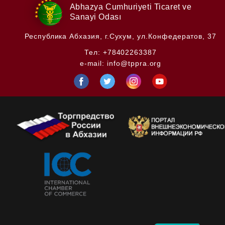
Abhazya Cumhuriyeti
Ticaret ve
Sanayi Odası
Республика Абхазия,
г.Сухум, ул.Конфедератов, 37
Тел:
+78402263387
e-mail:
info@tppra.org