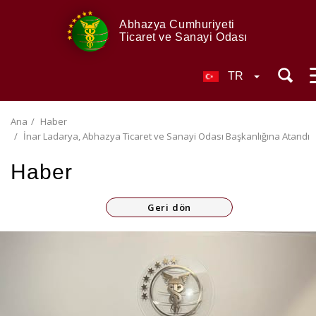
Abhazya Cumhuriyeti
Ticaret ve Sanayi Odası
TR
Ana
Haber
İnar Ladarya, Abhazya Ticaret ve Sanayi Odası Başkanlığına Atandı
Haber
Geri dön