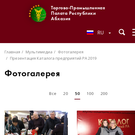
Торгово-Промышленная
Палата Республики
Абхазия
RU
Главная
Мультимедиа
Фотогалерея
Презентация Каталога предприятий РА 2019
Фотогалерея
Все
20
50
100
200