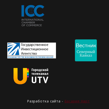
Разработка сайта -
Басария Нарт