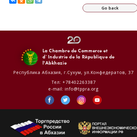
Go back
La Chambre de Commerce et
d`Industrie de la République de
l'Abkhazie
Республика Абхазия,
г.Сухум, ул.Конфедератов, 37
Тел:
+78402263387
e-mail:
info@tppra.org