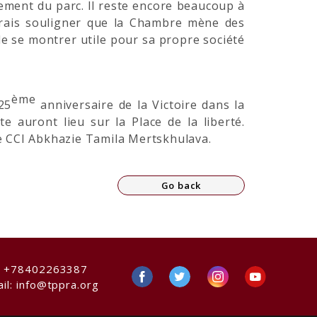
gement du parc. ll reste encore beaucoup à
udrais souligner que la Chambre mène des
 de se montrer utile pour sa propre société
ème
25
anniversaire de la Victoire dans la
 auront lieu sur la Place de la liberté.
 de CCI Abkhazie Tamila Mertskhulava.
Go back
:
+78402263387
il:
info@tppra.org