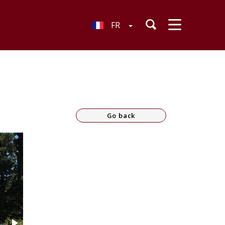
FR
Go back