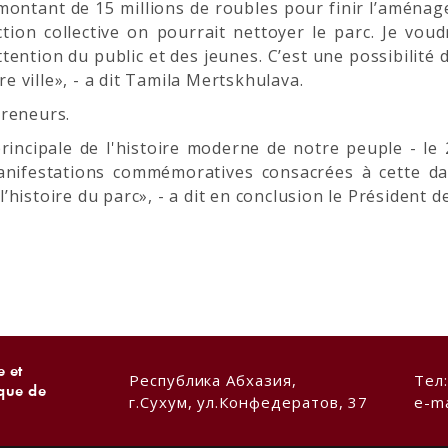
n montant de 15 millions de roubles pour finir l’aména
tion collective on pourrait nettoyer le parc. Je vo
ttention du public et des jeunes. C’est une possibilité
 ville», - a dit Tamila Mertskhulava.
preneurs.
rincipale de l'histoire moderne de notre peuple - le 
nifestations commémoratives consacrées à cette date
’histoire du parc», - a dit en conclusion le Président
 et
Республика Абхазия,
Тел
ique de
г.Сухум, ул.Конфедератов, 37
e-ma