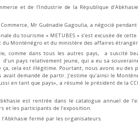
merce et de l’Industrie de la République d’Abkhasie 
e Commerce, Mr Guénadie Gagoulia, a négocié pendant
ionale du tourisme « METUBES » s’est excusée de cette s
 du Monténégro et du ministère des affaires étrangèr
ie, comme dans tous les autres pays, a suscité bea
 d’un pays relativement jeune, qui a eu sa souverainet
e ça, cela est illégitime. Pourtant, nous avons eu des 
s avait demandé de partir. J’estime qu’ainsi le Monté
ussi en tant que pays», a résumé le président de la CC
l’Abkhasie est rentrée dans le catalogue annuel de 
s et les participants de l’exposition.
e l’Abkhasie fermé par les organisateurs.