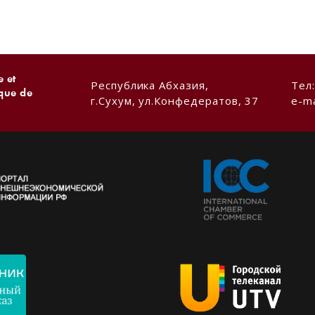
 et
Республика Абхазия,
Тел
ique de
г.Сухум, ул.Конфедератов, 37
e-ma