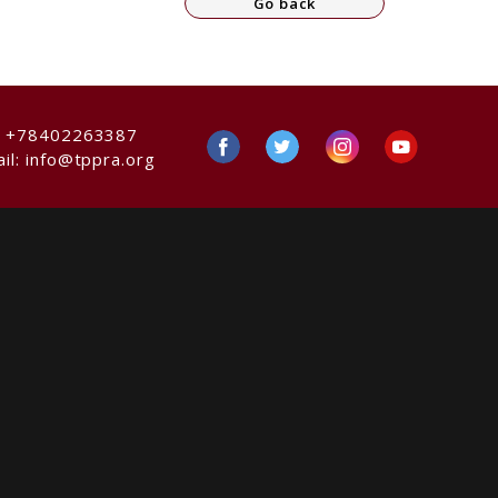
Go back
:
+78402263387
il:
info@tppra.org