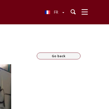
FR
Go back