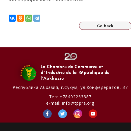
Go back
La Chambre de Commerce et
d`Industrie de la République de
l'Abkhazie
Республика Абхазия,
г.Сухум, ул.Конфедератов, 37
Тел:
+78402263387
e-mail:
info@tppra.org