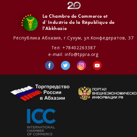
La Chambre de Commerce et
d`Industrie de la République de
l'Abkhazie
Республика Абхазия,
г.Сухум, ул.Конфедератов, 37
Тел:
+78402263387
e-mail:
info@tppra.org