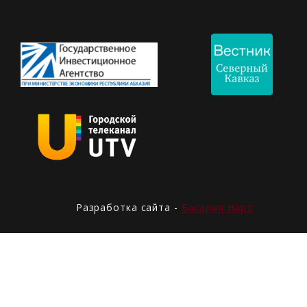
Разработка сайта -
Басария Нарт