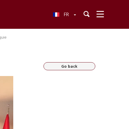
FR
quie
Go back