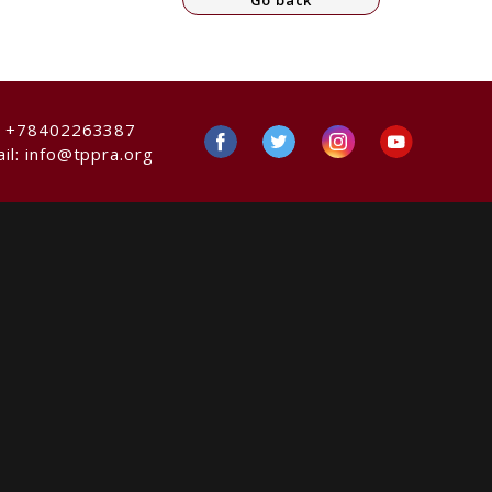
Go back
:
+78402263387
il:
info@tppra.org