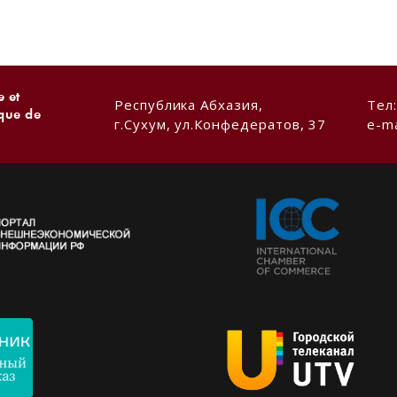
 et
Республика Абхазия,
Тел
ique de
г.Сухум, ул.Конфедератов, 37
e-ma