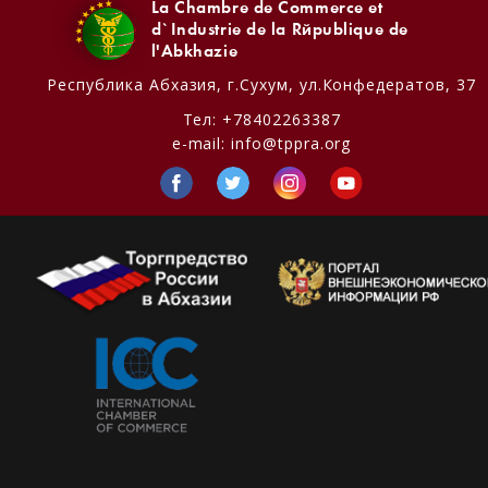
La Chambre de Commerce et
d`Industrie de la République de
l'Abkhazie
Республика Абхазия,
г.Сухум, ул.Конфедератов, 37
Тел:
+78402263387
e-mail:
info@tppra.org