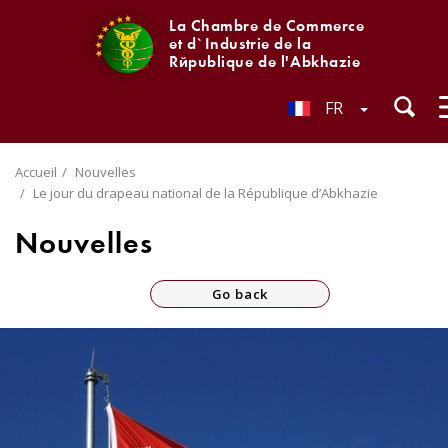
La Chambre de Commerce
et d`Industrie de la
République de l'Abkhazie
FR
Accueil
Nouvelles
Le jour du drapeau national de la République d’Abkhazie
Nouvelles
Go back