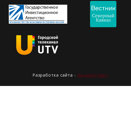
Разработка сайта -
Басария Нарт