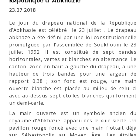
République d’Abkhazie
23.07.2018
Le jour du drapeau national de la Républiqu
d’Abkhazie est célébré le 23 juillet . Le drapea
abkhaze a été défini par une loi constitutionnell
promulguée par l'assemblée de Soukhoum le 2
juillet 1992. Il est constitué de sept bande
horizontales, vertes et blanches en alternance. L
canton, zone en haut à gauche du drapeau, a un
hauteur de trois bandes pour une largeur d
rapport 0,38 ; son fond est rouge, une mai
ouverte blanche est placée au milieu de celui-c
avec au-dessus sept étoiles blanches qui formen
un demi-cerle.
La main ouverte est un symbole ancien d
royaume d'Abkhazie, apparu dès le xiiie siècle. U
pavillon rouge foncé avec une main flottait déj
sur Sébastopolis au Moyen Âge. Les étoile