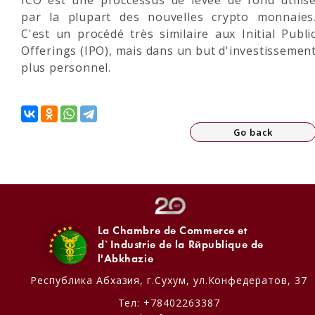
ICO est une proccessus de levée de fond utilis
par la plupart des nouvelles crypto monnaies
C'est un procédé très similaire aux Initial Publi
Offerings (IPO), mais dans un but d'investissemen
plus personnel.
Go back
La Chambre de Commerce et
d`Industrie de la République de
l'Abkhazie
Республика Абхазия,
г.Сухум, ул.Конфедератов, 37
Тел:
+78402263387