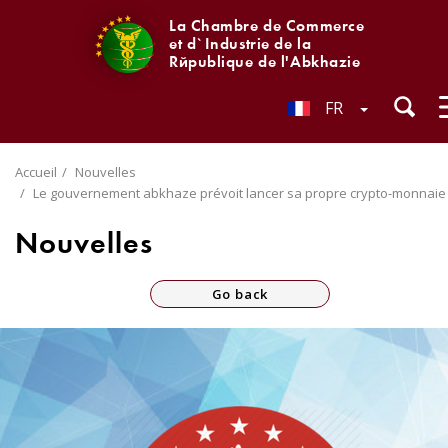
La Chambre de Commerce
et d`Industrie de la
République de l'Abkhazie
FR
Accueil
Nouvelles
Le gouvernement abkhaze prévoit lancer sa propre crypto-monnaie
Nouvelles
Go back