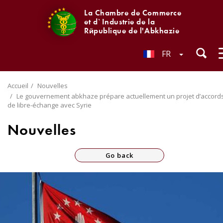
La Chambre de Commerce
et d`Industrie de la
République de l'Abkhazie
FR
Accueil
Nouvelles
Le gouvernement abkhaze prépare actuellement un projet d’accord
de libre-échange avec Syrie
Nouvelles
Go back