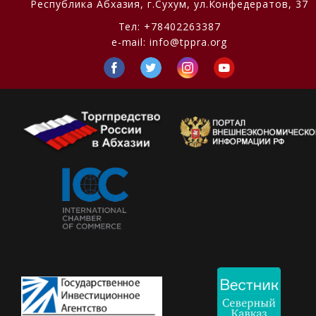
Республика Абхазия,
г.Сухум, ул.Конфедератов, 37
Тел:
+78402263387
e-mail:
info@tppra.org