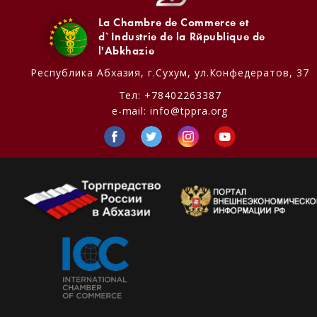
La Chambre de Commerce et
d`Industrie de la République de
l'Abkhazie
Республика Абхазия,
г.Сухум, ул.Конфедератов, 37
Тел:
+78402263387
e-mail:
info@tppra.org