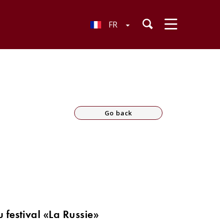
FR
Go back
 festival «La Russie»