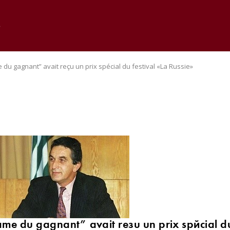
e
 du gagnant” avait reçu un prix spécial du festival «La Russie»
ame du gagnant” avait reçu un prix spécial du