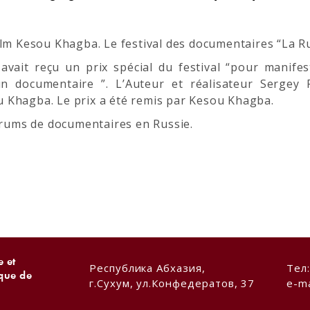
ilm Kesou Khagba. Le festival des documentaires “La Ru
vait reçu un prix spécial du festival “pour manifes
n documentaire ”. L’Auteur et réalisateur Sergey 
 Khagba. Le prix a été remis par Kesou Khagba.
forums de documentaires en Russie.
 et
Республика Абхазия,
Тел
ique de
г.Сухум, ул.Конфедератов, 37
e-ma