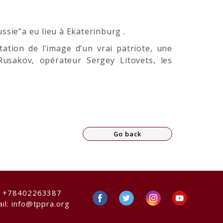
ssie”a eu lieu à Ekaterinburg .
tation de l’image d’un vrai patriote, une
Rusakov, opérateur Sergey Litovets, les
Go back
:
+78402263387
il:
info@tppra.org