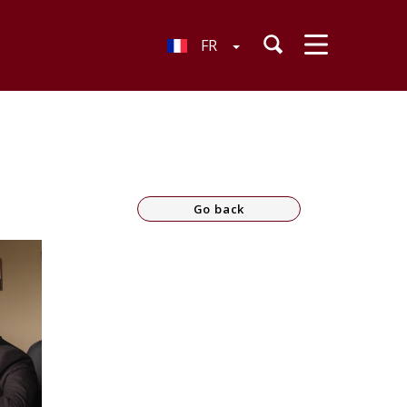
FR
Go back