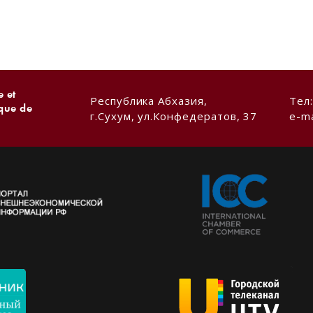
 et
Республика Абхазия,
Тел
ique de
г.Сухум, ул.Конфедератов, 37
e-ma