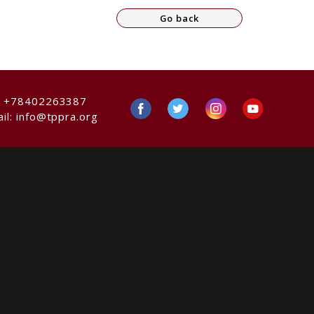
Go back
:
+78402263387
il:
info@tppra.org