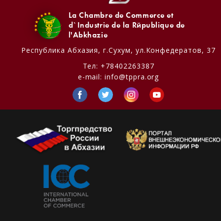
La Chambre de Commerce et
d`Industrie de la République de
l'Abkhazie
Республика Абхазия,
г.Сухум, ул.Конфедератов, 37
Тел:
+78402263387
e-mail:
info@tppra.org