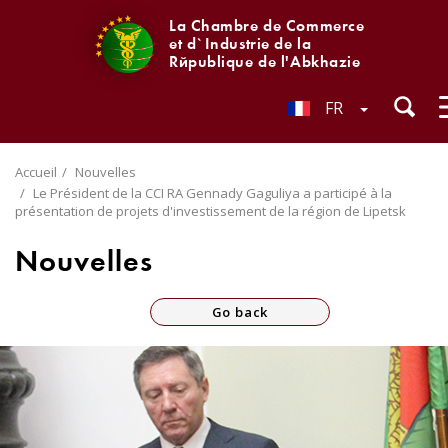
La Chambre de Commerce
et d`Industrie de la
République de l'Abkhazie
FR
Accueil
Nouvelles
Le Président de la CCI RA Gennady Gaguliya a participé à la
présentation de projets d'investissement de la région de Lipetsk
Nouvelles
Go back