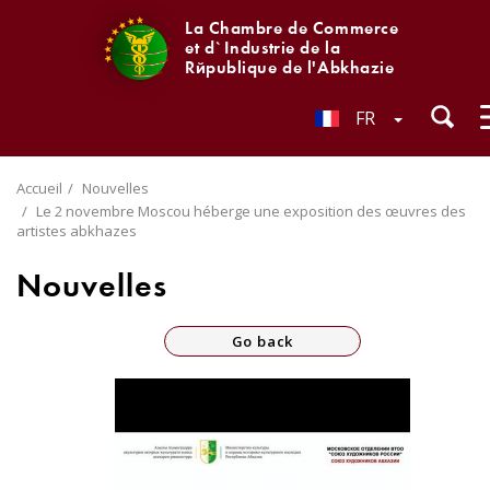
La Chambre de Commerce
et d`Industrie de la
République de l'Abkhazie
FR
Accueil
Nouvelles
Le 2 novembre Moscou héberge une exposition des œuvres des
artistes abkhazes
Nouvelles
Go back