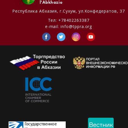
l'Abkhazie
Республика Абхазия,
г.Сухум, ул.Конфедератов, 37
Тел:
+78402263387
e-mail:
info@tppra.org