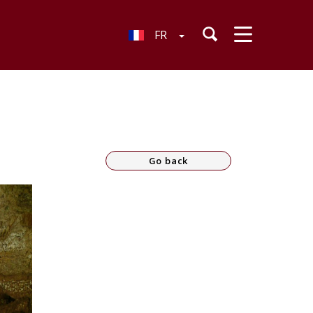
FR
Go back