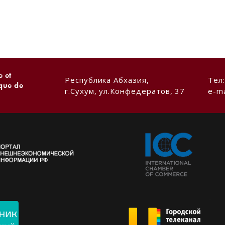
 et
Республика Абхазия,
Тел
ique de
г.Сухум, ул.Конфедератов, 37
e-ma