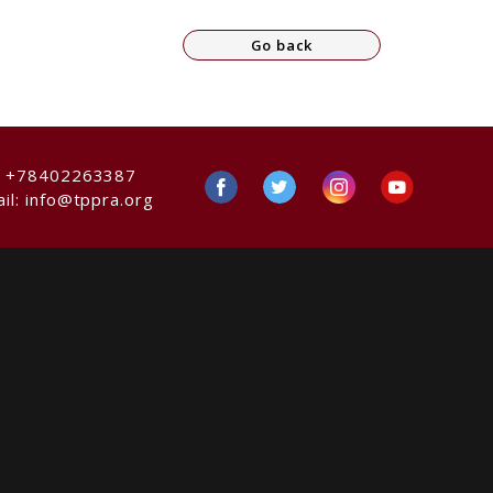
Go back
:
+78402263387
il:
info@tppra.org