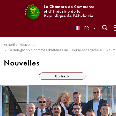
La Chambre de Commerce
et d`Industrie de la
République de l'Abkhazie
FR
Accueil
Nouvelles
La délégation d'hommes d'affaires de Turquie est arrivée à Sukhum
Nouvelles
Go back