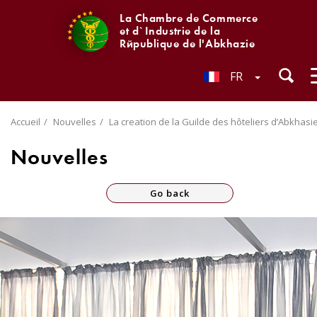
La Chambre de Commerce
et d`Industrie de la
République de l'Abkhazie
FR
Accueil
Nouvelles
La creation de la Guilde des hôteliers d’Abkhasi
Nouvelles
Go back