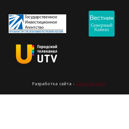
Разработка сайта -
Басария Нарт