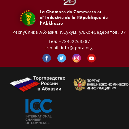
La Chambre de Commerce et
d`Industrie de la République de
l'Abkhazie
Республика Абхазия,
г.Сухум, ул.Конфедератов, 37
Тел:
+78402263387
e-mail:
info@tppra.org