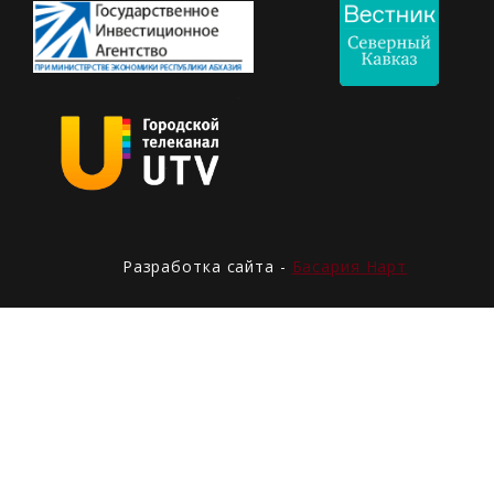
Разработка сайта -
Басария Нарт