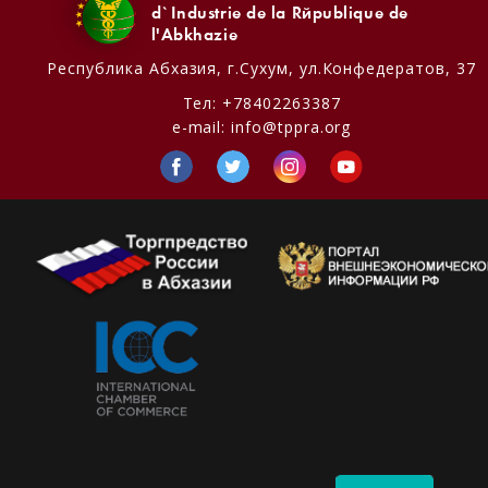
d`Industrie de la République de
l'Abkhazie
Республика Абхазия,
г.Сухум, ул.Конфедератов, 37
Тел:
+78402263387
e-mail:
info@tppra.org