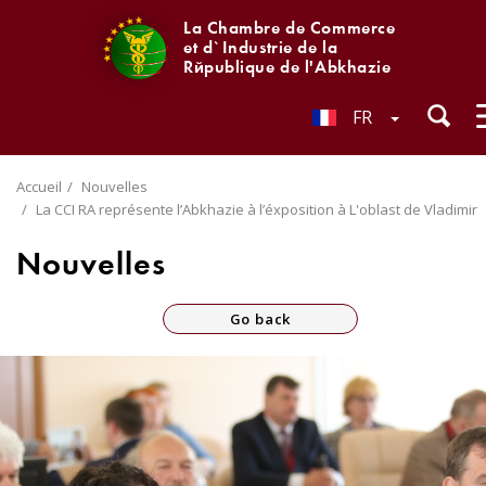
La Chambre de Commerce
et d`Industrie de la
République de l'Abkhazie
FR
Accueil
Nouvelles
La CCI RA représente l’Abkhazie à l’éxposition à L'oblast de Vladimir
Nouvelles
Go back