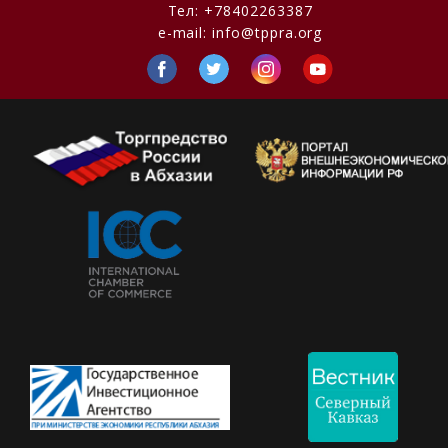
Тел:
+78402263387
e-mail:
info@tppra.org